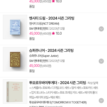
45,000
10.0
원 (450원)
품절
엔시티 드림 - 2024 시즌 그리팅
엔시티 드림 (NCT DREAM)
SM 엔터테인먼트
|
2023년 12월
45,000
10.0
원 (450원)
품절
슈퍼주니어 - 2024 시즌 그리팅
슈퍼주니어 (Super Junior)
SM 엔터테인먼트
|
2023년 12월
45,000
원 (450원)
품절
투모로우바이투게더 - 2024 시즌 그리팅
- 탁상 달력
+스케줄러+포토북+디지털 코드 세트+엽서 세트+포토카드 세트
+접지 포스터+스티커 세트+포토 프레임 카드 세트+페이퍼 폴더
파일+페이퍼 모빌+메모 패드
투모로우바이투게더 (TOMORROW X TOGETHER)