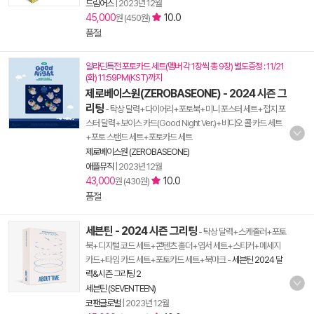
드림어스
|
2023년 12월
45,000
10.0
원 (450원)
품절
알라딘특전 포토카드 세트(멤버 각 1장씩 총 9장) 별도증정 : 11/21
(화) 11:59PM(KST)까지
제로베이스원(ZEROBASEONE) - 2024 시즌 그
리팅
- 탁상 달력+다이어리+포토북+미니 포스터 세트+접지 포
스터 달력+보이스 카드(Good Night Ver.)+비디오 콜 카드 세트
+포토 스탠드 세트+포토카드 세트
제로베이스원 (ZEROBASEONE)
애플뮤직
|
2023년 12월
43,000
10.0
원 (430원)
품절
세븐틴 - 2024 시즌 그리팅
- 탁상 달력+스케줄러+포토
북+디지털 코드 세트+콘텐츠 홀더+엽서 세트+스티커+메세지
카드+타임 카드 세트+포토카드 세트+북마크
-
세븐틴 2024 달
력&시즌 그리팅 2
세븐틴 (SEVENTEEN)
코팬글로벌
|
2023년 12월