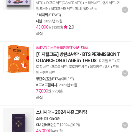
VER.)+ID 포토 세트(GAMER VER.)+스티커 세트+엽서 세트+게
임 포스터+접지 포스터 세트+미니 L홀더+키링
스테이씨 (STAYC)
다날
|
2023년 12월
43,000
2.0
원 (430원)
품절
##DVD 디스크를 포함하지 않습니다##
[디지털코드] 방탄소년단 - BTS PERMISSION T
O DANCE ON STAGE in THE US
- 디지털 코드+포
토 참 세트+포토북 세트+포토카드 세트+접지 카드+엽서+프레
임 스탠드 세트
방탄소년단 (BTS)
(아티스트)
에프에프컴퍼니
|
2023년 12월
77,000
원 (770원)
품절
소녀시대 - 2024 시즌 그리팅
소녀시대-Oh!GG
SM 엔터테인먼트
|
2024년 02월
45,000
원 (450원)