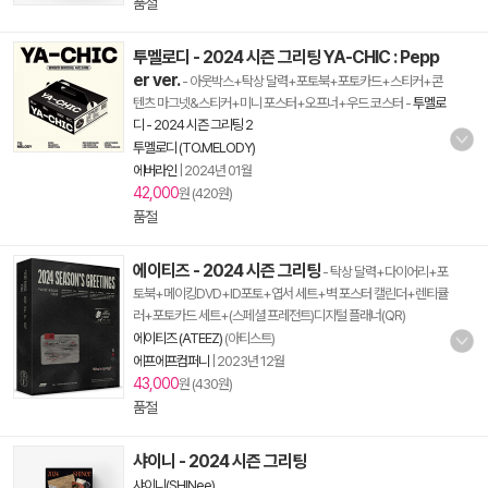
품절
투멜로디 - 2024 시즌 그리팅 YA-CHIC : Pepp
er ver.
- 아웃박스+탁상 달력+포토북+포토카드+스티커+콘
텐츠 마그넷&스티커+미니 포스터+오프너+우드 코스터
-
투멜로
디 - 2024 시즌 그리팅 2
투멜로디 (TO.MELODY)
에버라인
|
2024년 01월
42,000
원 (420원)
품절
에이티즈 - 2024 시즌 그리팅
- 탁상 달력+다이어리+포
토북+메이킹DVD+ID포토+엽서 세트+벽 포스터 캘린더+렌티큘
러+포토카드 세트+(스페셜 프레전트)디지털 플래너(QR)
에이티즈 (ATEEZ)
(아티스트)
에프에프컴퍼니
|
2023년 12월
43,000
원 (430원)
품절
샤이니 - 2024 시즌 그리팅
샤이니(SHINee)