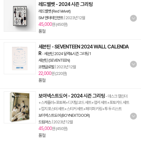
레드벨벳 - 2024 시즌 그리팅
레드벨벳 (Red Velvet)
SM 엔터테인먼트
|
2023년 12월
45,000
원 (450원)
품절
세븐틴 - SEVENTEEN 2024 WALL CALENDA
R
-
세븐틴 2024 달력&시즌 그리팅 1
세븐틴 (SEVENTEEN)
코팬글로벌
|
2023년 12월
22,000
원 (220원)
품절
보이넥스트도어 - 2024 시즌 그리팅
- 데스크 캘린더
+스케줄러+포토북+디지털 코드 세트+엽서 세트+포토카드 세트
+접지 포스터 세트+스티커 세트+페이퍼 키링+투 두 리스트
보이넥스트도어 (BOYNEXTDOOR)
드림어스
|
2023년 12월
45,000
원 (450원)
품절