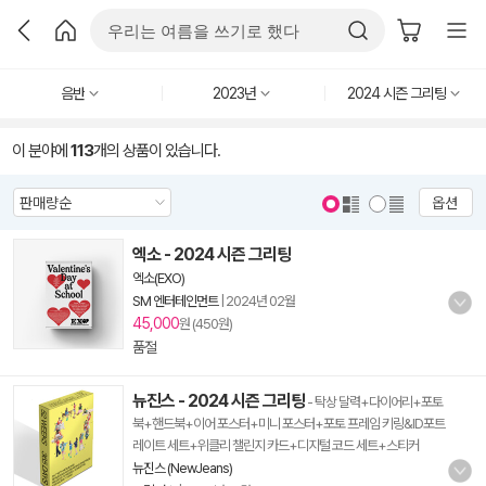
음반
2023년
2024 시즌 그리팅
이 분야에
113
개의 상품이 있습니다.
옵션
엑소 - 2024 시즌 그리팅
엑소(EXO)
SM 엔터테인먼트
|
2024년 02월
45,000
원 (450원)
품절
뉴진스 - 2024 시즌 그리팅
- 탁상 달력+다이어리+포토
북+핸드북+이어 포스터+미니 포스터+포토 프레임 키링&ID포트
레이트 세트+위클리 챌린지 카드+디지털 코드 세트+스티커
뉴진스 (NewJeans)