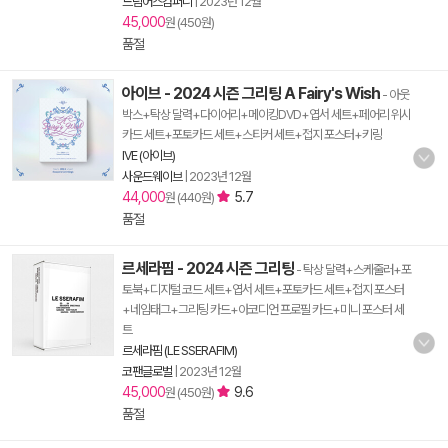
드림어스컴퍼니
|
2023년 12월
45,000
원 (450원)
품절
아이브 - 2024 시즌 그리팅 A Fairy's Wish
- 아웃
박스+탁상 달력+다이어리+메이킹DVD+엽서 세트+페어리 위시
카드 세트+포토카드 세트+스티커 세트+접지 포스터+키링
IVE (아이브)
사운드웨이브
|
2023년 12월
44,000
5.7
원 (440원)
품절
르세라핌 - 2024 시즌 그리팅
- 탁상 달력+스케줄러+포
토북+디지털 코드 세트+엽서 세트+포토카드 세트+접지 포스터
+네임태그+그리팅 카드+아코디언 프로필 카드+미니 포스터 세
트
르세라핌 (LE SSERAFIM)
코팬글로벌
|
2023년 12월
45,000
9.6
원 (450원)
품절