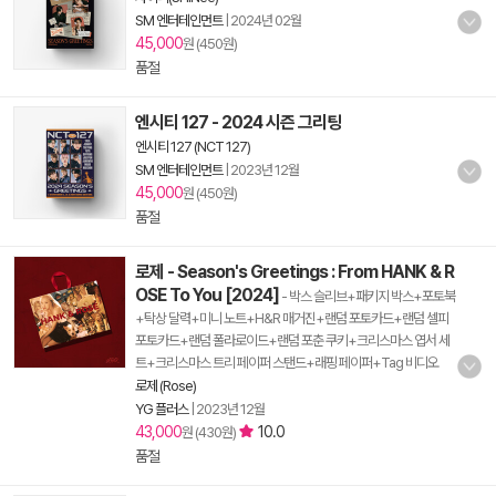
SM 엔터테인먼트
|
2024년 02월
45,000
원 (450원)
품절
엔시티 127 - 2024 시즌 그리팅
엔시티 127 (NCT 127)
SM 엔터테인먼트
|
2023년 12월
45,000
원 (450원)
품절
로제 - Season's Greetings : From HANK & R
OSE To You [2024]
- 박스 슬리브+패키지 박스+포토북
+탁상 달력+미니 노트+H&R 매거진+랜덤 포토카드+랜덤 셀피
포토카드+랜덤 폴라로이드+랜덤 포춘 쿠키+크리스마스 엽서 세
트+크리스마스 트리 페이퍼 스탠드+래핑 페이퍼+Tag 비디오
로제 (Rose)
YG 플러스
|
2023년 12월
43,000
10.0
원 (430원)
품절