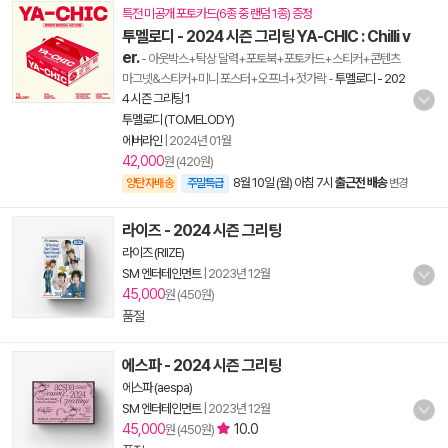
특전 미공개 포토카드(6종 중 랜덤 1종) 증정
투멜로디 - 2024 시즌 그리팅 YA-CHIC : Chilli v
er.
- 아웃박스+탁상 달력+포토북+포토카드+스티커+콘텐츠
마그넷&스티커+미니 포스터+오프너+젓가락
-
투멜로디 - 202
4 시즌 그리팅 1
투멜로디 (TO.MELODY)
에버라인
|
2024년 01월
42,000
원 (420원)
8월 10일 (월) 아침 7시
출근전 배송
양탄자배송
주말특급
변경
라이즈 - 2024 시즌 그리팅
라이즈 (RIIZE)
SM 엔터테인먼트
|
2023년 12월
45,000
원 (450원)
품절
에스파 - 2024 시즌 그리팅
에스파 (aespa)
SM 엔터테인먼트
|
2023년 12월
45,000
10.0
원 (450원)