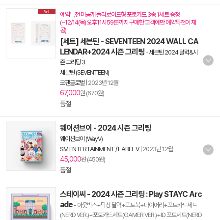
예약특전 미공개 폴라로이드형 포토카드 3종 1세트 증정
(~12/14(목) 오후11시59분까지 구매한 고객에만 예약특전이 제
공)
[세트] 세븐틴 - SEVENTEEN 2024 WALL CA
LENDAR+2024 시즌 그리팅
-
세븐틴 2024 달력&시
즌 그리팅 3
세븐틴 (SEVENTEEN)
코팬글로벌
|
2023년 12월
67,000
원 (670원)
품절
웨이션브이 - 2024 시즌 그리팅
웨이션브이 (WayV)
SM ENTERTAINMENT / LABEL V
|
2023년 12월
45,000
원 (450원)
품절
스테이씨 - 2024 시즌 그리팅 : Play STAYC Arc
ade
- 아웃박스+탁상 달력+포토북+다이어리+포토카드세트
(NERD VER.)+포토카드세트(GAMER VER.)+ID 포토세트(NERD