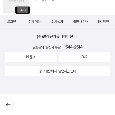
로그인
전체 메뉴
회사 소개
출판사 안내
PC 버전
(주)알라딘커뮤니케이션
1544-2514
일반문의 (발신자 부담)
1:1 문의
FAQ
중고매장 위치, 영업시간 안내
뒤로가
기