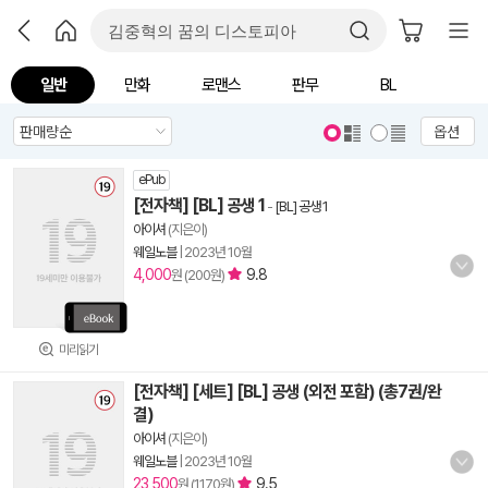
일반
만화
로맨스
판무
BL
옵션
ePub
[전자책] [BL] 공생 1
-
[BL] 공생 1
아이셔
(지은이)
웨일노블
|
2023년 10월
4,000
9.8
원 (200원)
미리읽기
[전자책] [세트] [BL] 공생 (외전 포함) (총7권/완
결)
아이셔
(지은이)
웨일노블
|
2023년 10월
23,500
9.5
원 (1,170원)