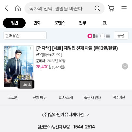
일반
만화
로맨스
판무
BL
옵션
[전자책] [세트] 재벌집 천재 아들 (총13권/완결)
신유(愼惟)
(지은이)
문피아
|
2023년 10월
38,400
원 (1,920원)
로그인
전체 메뉴
회사 소개
출판사 안내
PC 버전
(주)알라딘커뮤니케이션
1544-2514
일반문의 (발신자 부담)