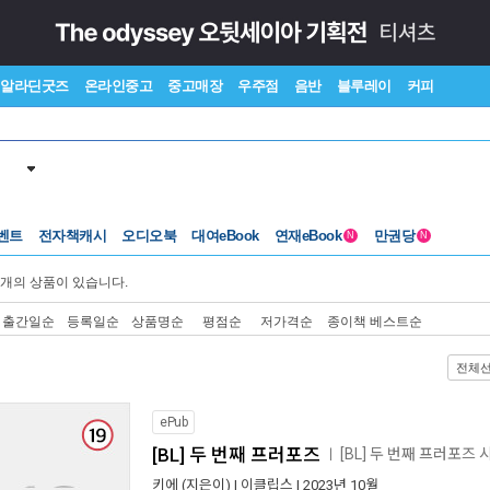
알라딘굿즈
온라인중고
중고매장
우주점
음반
블루레이
커피
벤트
전자책캐시
오디오북
대여eBook
연재eBook
만권당
N
N
개의 상품이 있습니다.
출간일순
등록일순
상품명순
평점순
저가격순
종이책 베스트순
전체
ePub
[BL] 두 번째 프러포즈
[BL] 두 번째 프러포즈
ㅣ
키에
(지은이) |
이클립스
| 2023년 10월