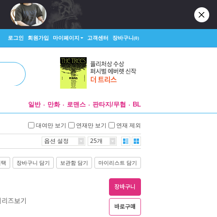
로그인
회원가입
마이페이지
고객센터
장바구니
(0)
일반
만화
로맨스
판타지/무협
BL
대여만 보기
연재만 보기
연재 제외
옵션 설정
25개
선택
장바구니 담기
보관함 담기
마이리스트 담기
장바구니
 시리즈보기
바로구매