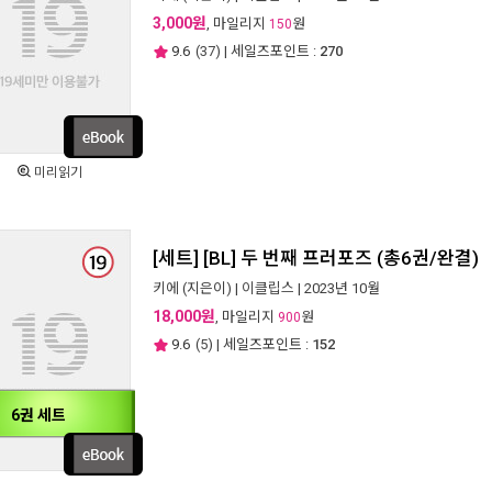
3,000원
, 마일리지
원
150
9.6
(
37
) | 세일즈포인트 :
270
미리읽기
[세트] [BL] 두 번째 프러포즈 (총6권/완결)
키에
(지은이) |
이클립스
| 2023년 10월
18,000원
, 마일리지
원
900
9.6
(
5
) | 세일즈포인트 :
152
6권 세트