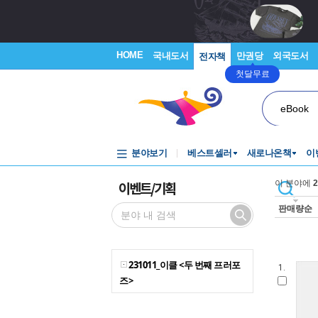
HOME
국내도서
만권당
외국도서
전자책
첫달무료
eBook
분야보기
베스트셀러
새로나온책
이
이벤트/기획
이 분야에
2
판매량순
231011_이클 <두 번째 프러포
1.
즈>