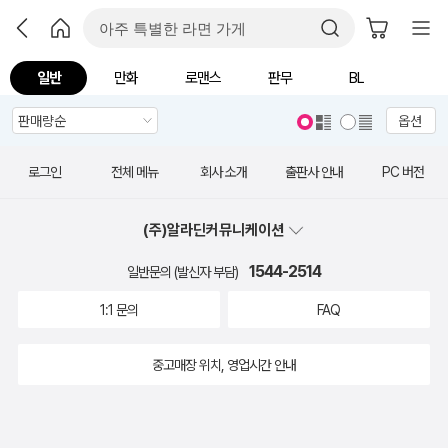
일반
만화
로맨스
판무
BL
옵션
로그인
전체 메뉴
회사 소개
출판사 안내
PC 버전
(주)알라딘커뮤니케이션
1544-2514
일반문의 (발신자 부담)
1:1 문의
FAQ
중고매장 위치, 영업시간 안내