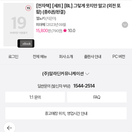
[전자책] [세트] [BL] 그렇게 웃지만 말고 (외전 포
함) (총6권/완결)
엘노키
(지은이)
피아체
|
2023년 09월
15,800
10.0
원 (790원)
로그인
전체 메뉴
회사 소개
출판사 안내
PC 버전
(주)알라딘커뮤니케이션
1544-2514
일반문의 (발신자 부담)
1:1 문의
FAQ
중고매장 위치, 영업시간 안내
뒤로가
기