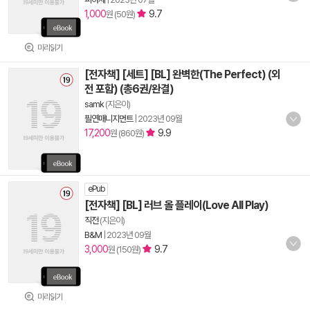
1,000
9.7
원 (50원)
미리읽기
[전자책] [세트] [BL] 완벽한(The Perfect) (외
전 포함) (총6권/완결)
samk
(지은이)
필연매니지먼트
|
2023년 09월
17,200
9.9
원 (860원)
ePub
[전자책] [BL] 러브 올 플레이(Love All Play)
직전
(지은이)
B&M
|
2023년 09월
3,000
9.7
원 (150원)
미리읽기