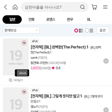
일반
만화
로맨스
판무
BL
옵션
ePub
[전자책] [BL] 완벽한(The Perfect) 1
-
[BL] 완벽
한(The Perfect) 1
samk
(지은이)
필연매니지먼트
|
2023년 09월
3,800
9.8
원 (190원)
미리읽기
ePub
[전자책] [BL] 그렇게 웃지만 말고 1
-
[BL] 그렇게 웃지
만 말고 1
엘노키
(지은이)
피아체
|
2023년 07월