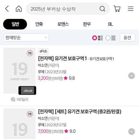
일반
만화
로맨스
판무
BL
옵션
ePub
[전자책] 유기견 보호구역 1
-
유기견 보호구역 1
박소연
(지은이)
루체
|
2023년 03월
3,200
9.8
원 (160원)
미리읽기
[전자책] [세트] 유기견 보호구역 (총2권/완결)
박소연
(지은이)
루체
|
2023년 07월
7,000
9.0
원 (350원)