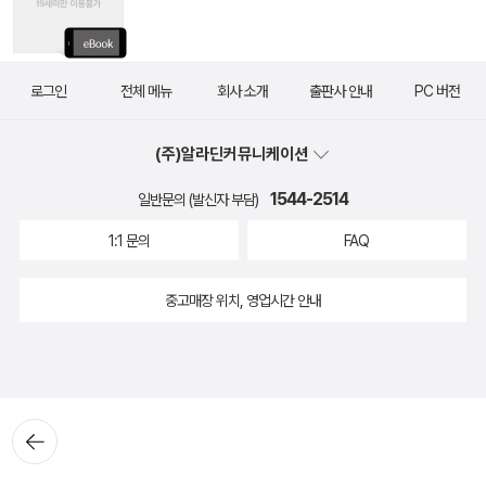
로그인
전체 메뉴
회사 소개
출판사 안내
PC 버전
(주)알라딘커뮤니케이션
1544-2514
일반문의 (발신자 부담)
1:1 문의
FAQ
중고매장 위치, 영업시간 안내
뒤로가
기