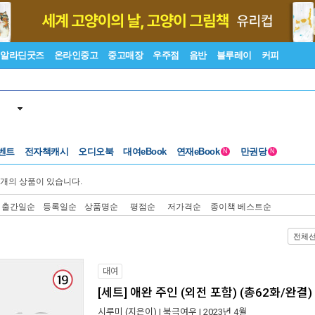
알라딘굿즈
온라인중고
중고매장
우주점
음반
블루레이
커피
벤트
전자책캐시
오디오북
대여eBook
연재eBook
만권당
N
N
개의 상품이 있습니다.
출간일순
등록일순
상품명순
평점순
저가격순
종이책 베스트순
전체
대여
[세트] 애완 주인 (외전 포함) (총62화/완결)
시루미
(지은이) |
북극여우
| 2023년 4월