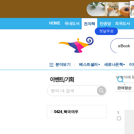
HOME
국내도서
만권당
외국도서
전자책
첫달무료
eBook
분야보기
베스트셀러
새로나온책
이
이벤트/기획
이 분야에
1
판매량순
0424_북극여우
1.