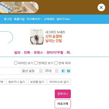
로그인
회원가입
마이페이지
고객센터
장바구니
(0)
일반
만화
로맨스
판타지/무협
BL
대여만 보기
연재만 보기
연재 제외
옵션 설정
25개
선택
장바구니 담기
보관함 담기
마이리스트 담기
장바구니
바로구매