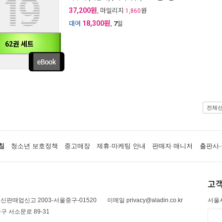
37,200원
, 마일리지
원
1,860
18,300원
대여
,
7
일
62권 세트
전체
침
청소년 보호정책
중고매장
제휴·마케팅 안내
판매자 매니저
출판사·
고객
신판매업신고 2003-서울중구-01520
이메일 privacy@aladin.co.kr
서울시
구 서소문로 89-31