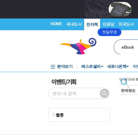
HOME
국내도서
만권당
외국도서
전자책
첫달무료
eBook
분야보기
베스트셀러
새로나온책
이
이벤트/기획
이 분야에
0
판매량순
웹툰