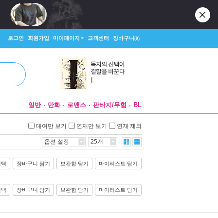
로그인
회원가입
마이페이지
고객센터
장바구니
(0)
일반
만화
로맨스
판타지/무협
BL
대여만 보기
연재만 보기
연재 제외
옵션 설정
25개
선택
장바구니 담기
보관함 담기
마이리스트 담기
선택
장바구니 담기
보관함 담기
마이리스트 담기