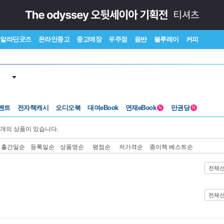
알라딘굿즈
온라인중고
중고매장
우주점
음반
블루레이
커피
벤트
전자책캐시
오디오북
대여eBook
연재eBook
만권당
N
N
개의 상품이 있습니다.
출간일순
등록일순
상품명순
평점순
저가격순
종이책 베스트순
전체
전체