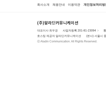
회사소개
채용안내
이용약관
개인정보처리방
(주)알라딘커뮤니케이션
대표이사 최우경
사업자등록 201-81-23094
통
호스팅 제공자 알라딘커뮤니케이션
(본사) 서울시 중
ⓒ Aladin Communication. All Rights Reserved.