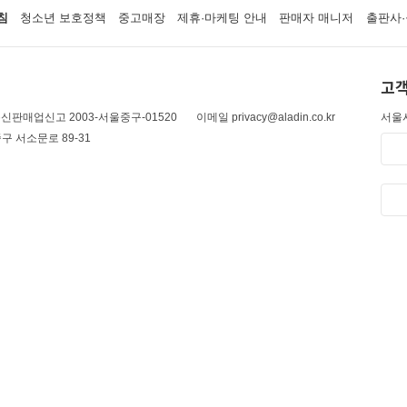
침
청소년 보호정책
중고매장
제휴·마케팅 안내
판매자 매니저
출판사·
고객
신판매업신고 2003-서울중구-01520
이메일 privacy@aladin.co.kr
서울시
구 서소문로 89-31