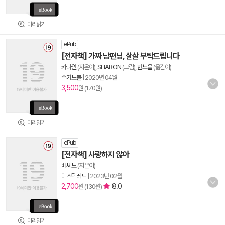
미리읽기
ePub
[전자책] 가짜 남편님, 살살 부탁드립니다
카나안
(지은이),
SHABON
(그림),
현노을
(옮긴이)
슈가노블
|
2020년 04월
3,500
원 (170원)
미리읽기
ePub
[전자책] 사랑하지 않아
베씨노
(지은이)
미스틱레드
|
2023년 02월
2,700
8.0
원 (130원)
미리읽기