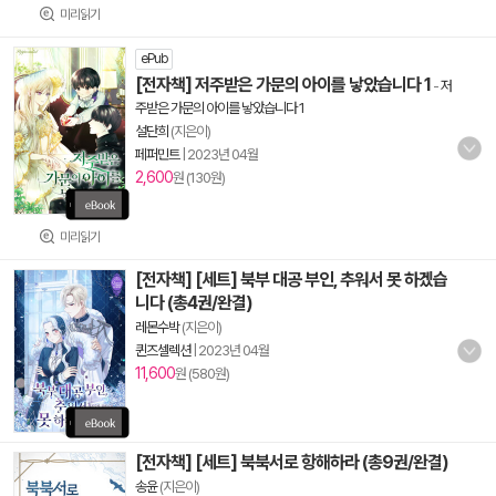
미리읽기
ePub
[전자책] 저주받은 가문의 아이를 낳았습니다 1
-
저
주받은 가문의 아이를 낳았습니다 1
설단희
(지은이)
페퍼민트
|
2023년 04월
2,600
원 (130원)
미리읽기
[전자책] [세트] 북부 대공 부인, 추워서 못 하겠습
니다 (총4권/완결)
레몬수박
(지은이)
퀸즈셀렉션
|
2023년 04월
11,600
원 (580원)
[전자책] [세트] 북북서로 항해하라 (총9권/완결)
송윤
(지은이)