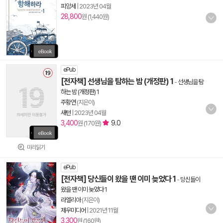
피앙세
|
2023년 04월
28,800
원 (1,440원)
ePub
[전자책] 선생님을 탐하는 밤 (개정판) 1
-
선생님을 탐
하는 밤 (개정판) 1
주황연
(지은이)
새턴
|
2023년 04월
3,400
9.0
원 (170원)
미리읽기
ePub
[전자책] 당신들이 왔을 땐 이미 늦었다 1
-
당신들이
왔을 땐 이미 늦었다 1
라엘리아
(지은이)
제우미디어
|
2021년 11월
3,300
원 (160원)