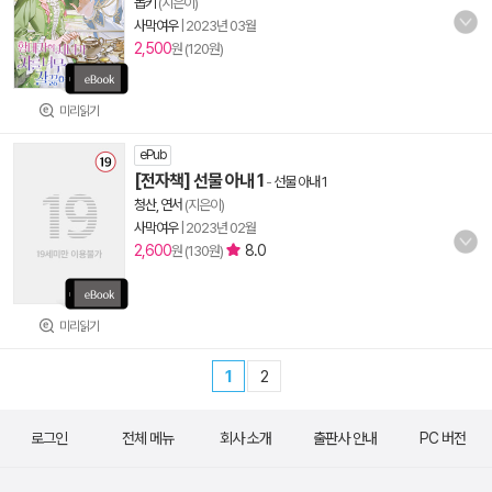
돕키
(지은이)
사막여우
|
2023년 03월
2,500
원 (120원)
미리읽기
ePub
[전자책] 선물 아내 1
-
선물 아내 1
청산, 연서
(지은이)
사막여우
|
2023년 02월
2,600
8.0
원 (130원)
미리읽기
1
2
로그인
전체 메뉴
회사 소개
출판사 안내
PC 버전