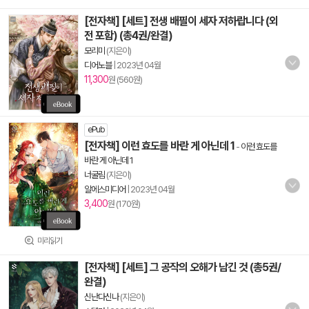
[전자책] [세트] 전생 배필이 세자 저하랍니다 (외
전 포함) (총4권/완결)
모리미
(지은이)
디어노블
|
2023년 04월
11,300
원 (560원)
ePub
[전자책] 이런 효도를 바란 게 아닌데 1
-
이런 효도를
바란 게 아닌데 1
너굴림
(지은이)
알에스미디어
|
2023년 04월
3,400
원 (170원)
미리읽기
[전자책] [세트] 그 공작의 오해가 남긴 것 (총5권/
완결)
신난다신나
(지은이)