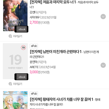
[전자책] 처음과 마지막 모두 너 1
-
처음과 마지막 모두
너 1
김캔디
(지은이)
사막여우
|
2023년 01월
2,700
원 (130원)
미리읽기
ePub
[전자책] 남편이 미친개라 곤란하다 1
-
남편이 미친개
라 곤란하다 1
윤연하
(지은이)
ARETE
|
2023년 04월
3,000
원 (150원)
미리읽기
ePub
[전자책] 황태자의 시녀가 차를 너무 잘 끓여 1
-
황태
자의 시녀가 차를 너무 잘 끓여 1