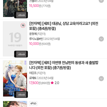
스텔라
|
2023년 04월
15,500
원 (770원)
[전자책] [세트] 대공님, 상담 교육이라고요? (외전
포함) (총4권/완결)
윤정예
(지은이)
루시노블#씬
|
2023년 04월
10,000
원 (500원)
[전자책] [세트] 이번엔 전남편의 동생과 새 출발합
니다 (외전 포함) (총7권/완결)
마감조
(지은이)
로제토
|
2023년 04월
17,800
2.0
원 (890원)
ePub