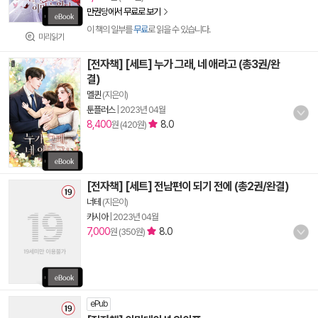
만권당에서 무료로 보기
이 책의 일부를
무료
로 읽을 수 있습니다.
미리읽기
[전자책] [세트] 누가 그래, 네 애라고 (총3권/완
결)
멜퀸
(지은이)
툰플러스
|
2023년 04월
8,400
8.0
원 (420원)
[전자책] [세트] 전남편이 되기 전에 (총2권/완결)
너테
(지은이)
카시아
|
2023년 04월
7,000
8.0
원 (350원)
ePub