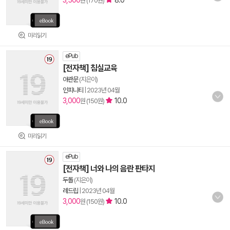
3,500
8.0
원 (170원)
미리읽기
ePub
[전자책] 침실교육
야관문
(지은이)
인피니티
|
2023년 04월
3,000
10.0
원 (150원)
미리읽기
ePub
[전자책] 너와 나의 음란 판타지
두돌
(지은이)
레드립
|
2023년 04월
3,000
10.0
원 (150원)