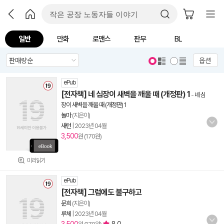
일반
만화
로맨스
판무
BL
옵션
ePub
[전자책] 네 심장이 새벽을 깨울 때 (개정판) 1
-
네 심
장이 새벽을 깨울 때 (개정판) 1
놀마
(지은이)
새턴
|
2023년 04월
3,500
원 (170원)
미리읽기
ePub
[전자책] 그럼에도 불구하고
문희
(지은이)
루체
|
2023년 04월