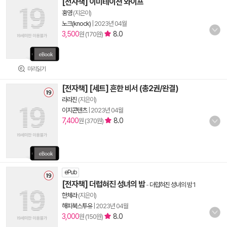
[전자책] 이미테이션 와이프
홍영
(지은이)
노크(knock)
|
2023년 04월
3,500
8.0
원 (170원)
미리읽기
[전자책] [세트] 흔한 비서 (총2권/완결)
라라진
(지은이)
이지콘텐츠
|
2023년 04월
7,400
8.0
원 (370원)
ePub
[전자책] 더럽혀진 성녀의 밤
-
더럽혀진 성녀의 밤 1
한체라
(지은이)
해피북스투유
|
2023년 04월
3,000
8.0
원 (150원)