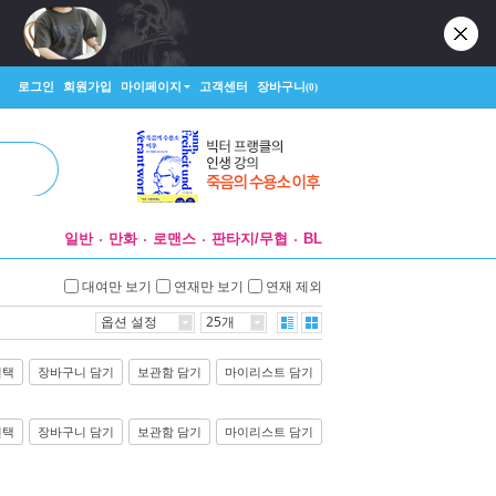
로그인
회원가입
마이페이지
고객센터
장바구니
(0)
일반
만화
로맨스
판타지/무협
BL
대여만 보기
연재만 보기
연재 제외
옵션 설정
25개
선택
장바구니 담기
보관함 담기
마이리스트 담기
선택
장바구니 담기
보관함 담기
마이리스트 담기