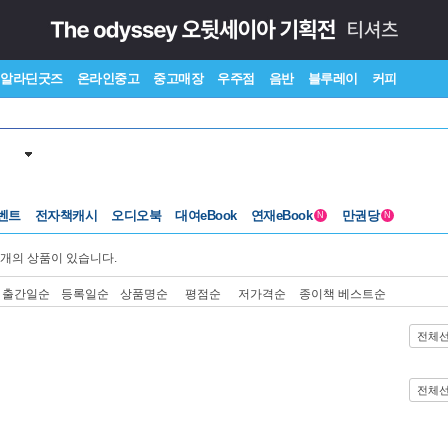
알라딘굿즈
온라인중고
중고매장
우주점
음반
블루레이
커피
벤트
전자책캐시
오디오북
대여eBook
연재eBook
만권당
N
N
개의 상품이 있습니다.
출간일순
등록일순
상품명순
평점순
저가격순
종이책 베스트순
전체
전체