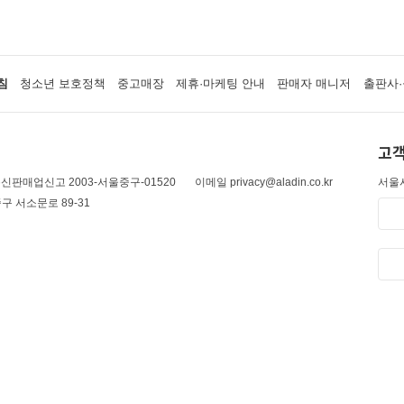
침
청소년 보호정책
중고매장
제휴·마케팅 안내
판매자 매니저
출판사·
고객
신판매업신고 2003-서울중구-01520
이메일 privacy@aladin.co.kr
서울시
구 서소문로 89-31