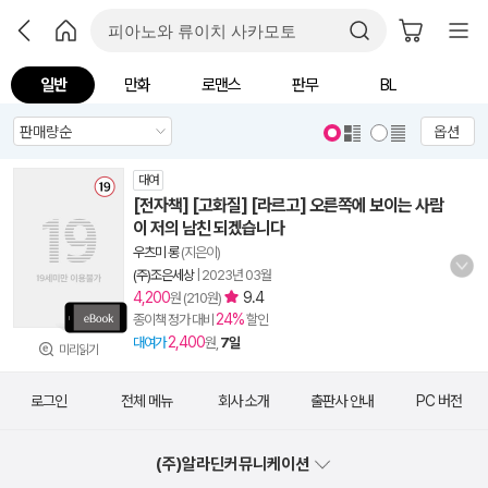
일반
만화
로맨스
판무
BL
옵션
대여
[전자책] [고화질] [라르고] 오른쪽에 보이는 사람
이 저의 남친 되겠습니다
우츠미 롱
(지은이)
(주)조은세상
|
2023년 03월
4,200
9.4
원 (210원)
24%
종이책 정가 대비
할인
2,400
대여가
원,
7일
미리읽기
로그인
전체 메뉴
회사 소개
출판사 안내
PC 버전
(주)알라딘커뮤니케이션