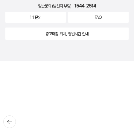
1544-2514
일반문의 (발신자 부담)
1:1 문의
FAQ
중고매장 위치, 영업시간 안내
뒤로가
기