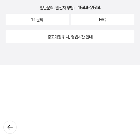
1544-2514
일반문의 (발신자 부담)
1:1 문의
FAQ
중고매장 위치, 영업시간 안내
뒤로가
기