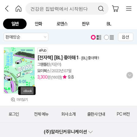
일반
만화
로맨스
판무
BL
옵션
ePub
[전자책] [BL] 좋아해 1
-
[BL] 좋아해 1
그웬돌린
(지은이)
요미북스
|
2022년 07월
3,300
9.8
원 (160원)
미리읽기
로그인
전체 메뉴
회사 소개
출판사 안내
PC 버전
(주)알라딘커뮤니케이션