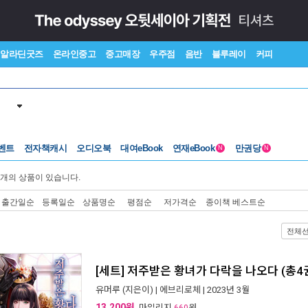
알라딘굿즈
온라인중고
중고매장
우주점
음반
블루레이
커피
벤트
전자책캐시
오디오북
대여eBook
연재eBook
만권당
N
N
개의 상품이 있습니다.
출간일순
등록일순
상품명순
평점순
저가격순
종이책 베스트순
전체
[세트] 저주받은 황녀가 다락을 나오다 (총4
유머루
(지은이) |
에브리로체
| 2023년 3월
13,200원
, 마일리지
원