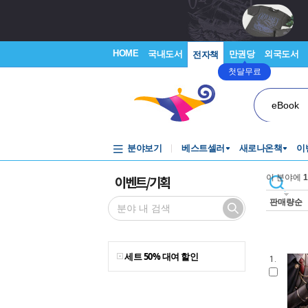
HOME
국내도서
만권당
외국도서
전자책
첫달무료
eBook
분야보기
베스트셀러
새로나온책
이
이벤트/기획
이 분야에
1
판매량순
세트 50% 대여 할인
1.