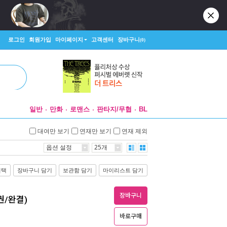
로그인
회원가입
마이페이지
고객센터
장바구니
(0)
일반
만화
로맨스
판타지/무협
BL
대여만 보기
연재만 보기
연재 제외
옵션 설정
25개
선택
장바구니 담기
보관함 담기
마이리스트 담기
장바구니
권/완결)
바로구매