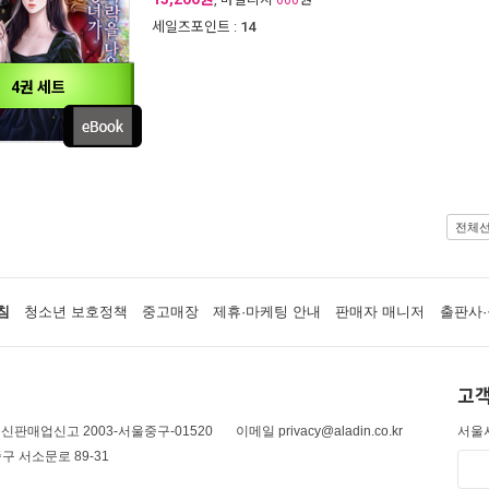
660
세일즈포인트 :
14
4권 세트
전체
침
청소년 보호정책
중고매장
제휴·마케팅 안내
판매자 매니저
출판사·
고객
신판매업신고 2003-서울중구-01520
이메일 privacy@aladin.co.kr
서울시
구 서소문로 89-31