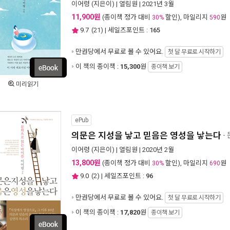
이어령
(지은이) |
열림원
| 2021년 3월
11,900원
(종이책 정가 대비
할인), 마일리지
원
30%
590
9.7
(
21
) | 세일즈포인트 :
165
만권당에서
무료로 볼 수 있어요.
첫 달 무료로 시작하기
이 책의 종이책 :
15,300
원
종이책 보기
미리읽기
ePub
의문은 지성을 낳고 믿음은 영성을 낳는다
-
이어령
(지은이) |
열림원
| 2020년 2월
13,800원
(종이책 정가 대비
할인), 마일리지
원
30%
690
9.0
(
2
) | 세일즈포인트 :
96
만권당에서
무료로 볼 수 있어요.
첫 달 무료로 시작하기
이 책의 종이책 :
17,820
원
종이책 보기