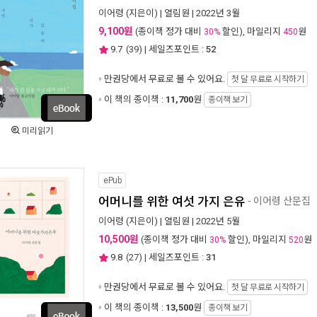
이어령
(지은이) |
열림원
| 2022년 3월
9,100원
(종이책 정가 대비
할인), 마일리지
원
30%
450
9.7
(
39
) | 세일즈포인트 :
52
만권당에서
무료로 볼 수 있어요.
첫 달 무료로 시작하기
이 책의 종이책 :
11,700
원
종이책 보기
미리읽기
ePub
어머니를 위한 여섯 가지 은유
- 이어령 산문집
이어령
(지은이) |
열림원
| 2022년 5월
10,500원
(종이책 정가 대비
할인), 마일리지
원
30%
520
9.8
(
27
) | 세일즈포인트 :
31
만권당에서
무료로 볼 수 있어요.
첫 달 무료로 시작하기
이 책의 종이책 :
13,500
원
종이책 보기