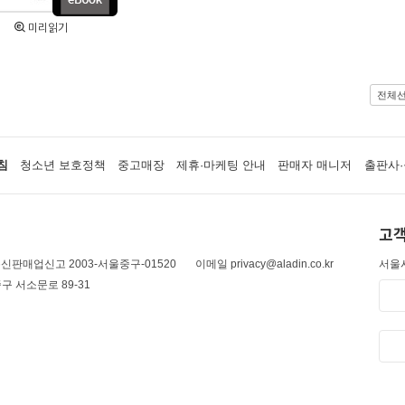
미리읽기
전체
침
청소년 보호정책
중고매장
제휴·마케팅 안내
판매자 매니저
출판사·
고객
신판매업신고 2003-서울중구-01520
이메일 privacy@aladin.co.kr
서울시
구 서소문로 89-31