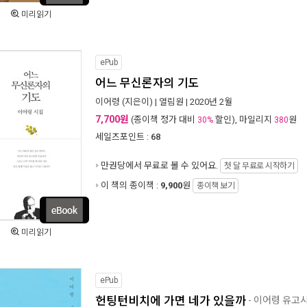
미리읽기
ePub
어느 무신론자의 기도
이어령
(지은이) |
열림원
| 2020년 2월
7,700원
(종이책 정가 대비
할인), 마일리지
원
30%
380
세일즈포인트 :
68
만권당에서
무료로 볼 수 있어요.
첫 달 무료로 시작하기
이 책의 종이책 :
9,900
원
종이책 보기
미리읽기
ePub
헌팅턴비치에 가면 네가 있을까
- 이어령 유고