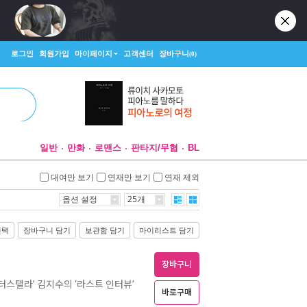
로그인
회원가입
마이페이지
고객센터
장바구니
(0)
일반
만화
로맨스
판타지/무협
BL
대여만 보기
연재만 보기
연재 제외
옵션 설정
25개
선택
장바구니 담기
보관함 담기
마이리스트 담기
장바구니
터스텔라’ 김지수의 ‘라스트 인터뷰’
바로구매