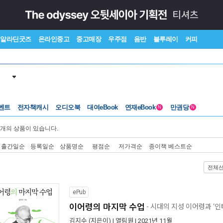
알라딘굿즈
온라인중고
중고매장
우주점
음반
블루레이
커피
벤트
전자책캐시
오디오북
대여eBook
연재eBook
만권당
N
N
개의 상품이 있습니다.
출간일순
등록일순
상품명순
평점순
저가격순
종이책 베스트순
전체
ePub
이어령의 마지막 수업
- 시대의 지성 이어령과 ‘인
김지수
(지은이) |
열림원
| 2021년 11월