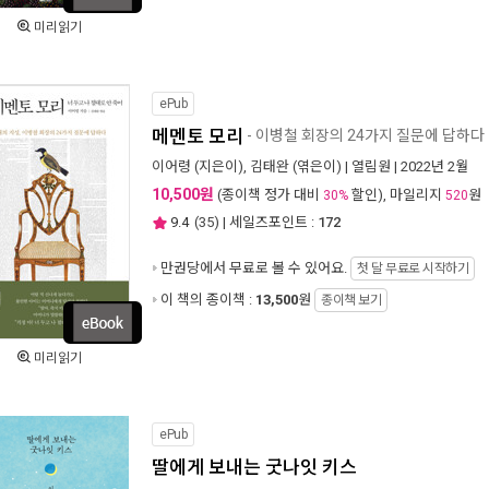
미리읽기
ePub
메멘토 모리
- 이병철 회장의 24가지 질문에 답하다
이어령
(지은이),
김태완
(엮은이) |
열림원
| 2022년 2월
10,500원
(종이책 정가 대비
할인), 마일리지
원
30%
520
9.4
(
35
) | 세일즈포인트 :
172
만권당에서
무료로 볼 수 있어요.
첫 달 무료로 시작하기
이 책의 종이책 :
13,500
원
종이책 보기
미리읽기
ePub
딸에게 보내는 굿나잇 키스