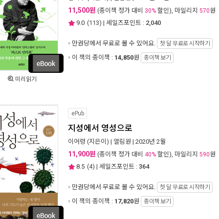
11,500원
(종이책 정가 대비
할인), 마일리지
원
30%
570
9.0
(
113
) | 세일즈포인트 :
2,040
만권당에서
무료로 볼 수 있어요.
첫 달 무료로 시작하기
이 책의 종이책 :
14,850
원
종이책 보기
미리읽기
ePub
지성에서 영성으로
이어령
(지은이) |
열림원
| 2020년 2월
11,900원
(종이책 정가 대비
할인), 마일리지
원
40%
590
8.5
(
4
) | 세일즈포인트 :
364
만권당에서
무료로 볼 수 있어요.
첫 달 무료로 시작하기
이 책의 종이책 :
17,820
원
종이책 보기