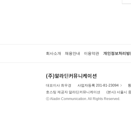
회사소개
채용안내
이용약관
개인정보처리방
(주)알라딘커뮤니케이션
대표이사 최우경
사업자등록 201-81-23094
통
호스팅 제공자 알라딘커뮤니케이션
(본사) 서울시 중
ⓒ Aladin Communication. All Rights Reserved.