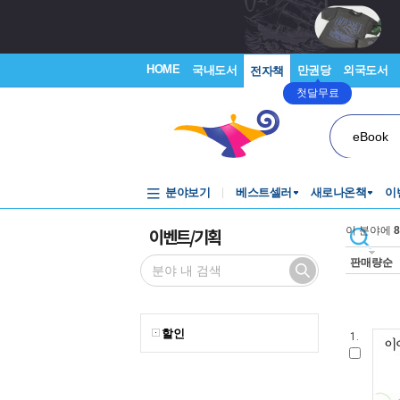
HOME
국내도서
만권당
외국도서
전자책
첫달무료
eBook
분야보기
베스트셀러
새로나온책
이
이벤트/기획
이 분야에
8
판매량순
할인
1.