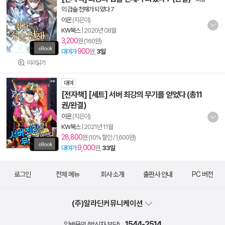
의 검술 천재가 되었다 7
이온
(지은이)
KW북스
|
2020년 08월
3,200
원 (160원)
900
대여가
원,
3일
미리읽기
대여
[전자책] [세트] 서버 최강의 무기를 얻었다 (총11
권/완결)
이온
(지은이)
KW북스
|
2021년 11월
28,800
원 (10% 할인 / 1,600원)
9,000
대여가
원,
33일
로그인
전체 메뉴
회사 소개
출판사 안내
PC 버전
(주)알라딘커뮤니케이션
1544-2514
일반문의 (발신자 부담)