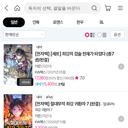
일반
만화
로맨스
판무
BL
옵션
대여
[전자책] [세트] 최강의 검술 천재가 되었다 (총7
권/완결)
이온
(지은이)
KW북스
|
2021년 05월
17,280
7.0
원 (10% 할인 / 960원)
5,400
대여가
원,
21일
대여
ePub
[전자책] 절대무적 최강 귀환자 7 (완결)
-
절대무적
최강 귀환자 7
이온
(지은이)
KW북스
|
2020년 10월
3,200
원 (160원)