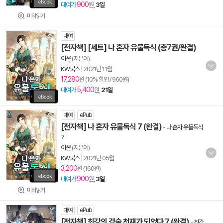
900
대여가
원,
3일
미리읽기
대여
[전자책] [세트] 나 혼자 유물독식 (총7권/완결)
이온
(지은이)
KW북스
|
2021년 11월
17,280
원 (10% 할인 / 960원)
5,400
대여가
원,
21일
대여
ePub
[전자책] 나 혼자 유물독식 7 (완결)
-
나 혼자 유물독식
7
이온
(지은이)
KW북스
|
2021년 05월
3,200
원 (160원)
900
대여가
원,
3일
미리읽기
대여
ePub
[전자책] 최강의 검술 천재가 되었다 7 (완결)
-
최강