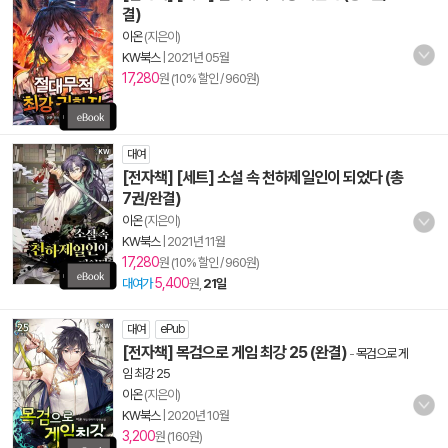
결)
이온
(지은이)
KW북스
|
2021년 05월
17,280
원 (10% 할인 / 960원)
대여
[전자책] [세트] 소설 속 천하제일인이 되었다 (총
7권/완결)
이온
(지은이)
KW북스
|
2021년 11월
17,280
원 (10% 할인 / 960원)
5,400
대여가
원,
21일
대여
ePub
[전자책] 목검으로 게임 최강 25 (완결)
-
목검으로 게
임 최강 25
이온
(지은이)
KW북스
|
2020년 10월
3,200
원 (160원)