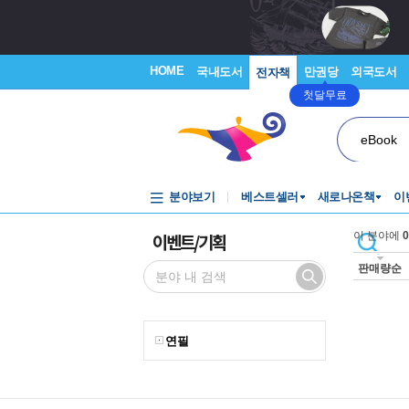
HOME
국내도서
만권당
외국도서
전자책
첫달무료
eBook
분야보기
베스트셀러
새로나온책
이
이벤트/기획
이 분야에
0
판매량순
연필