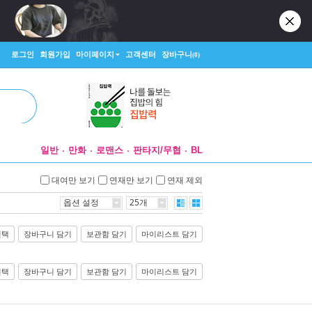
로그인
회원가입
마이페이지
고객센터
장바구니
(0)
일반
만화
로맨스
판타지/무협
BL
대여만 보기
연재만 보기
연재 제외
옵션 설정
25개
선택
장바구니 담기
보관함 담기
마이리스트 담기
선택
장바구니 담기
보관함 담기
마이리스트 담기