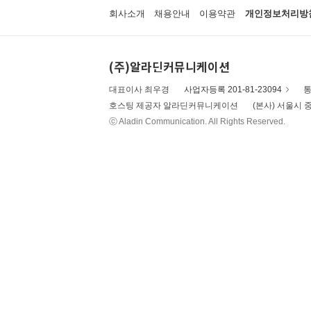
회사소개
채용안내
이용약관
개인정보처리방
(주)알라딘커뮤니케이션
대표이사 최우경
사업자등록 201-81-23094
통
호스팅 제공자 알라딘커뮤니케이션
(본사) 서울시 중
ⓒ Aladin Communication. All Rights Reserved.