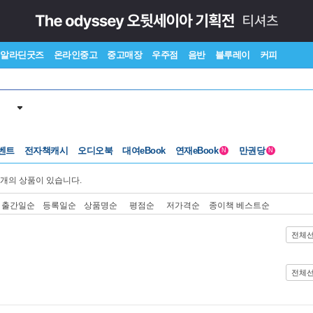
알라딘굿즈
온라인중고
중고매장
우주점
음반
블루레이
커피
벤트
전자책캐시
오디오북
대여eBook
연재eBook
만권당
N
N
개의 상품이 있습니다.
출간일순
등록일순
상품명순
평점순
저가격순
종이책 베스트순
전체
전체