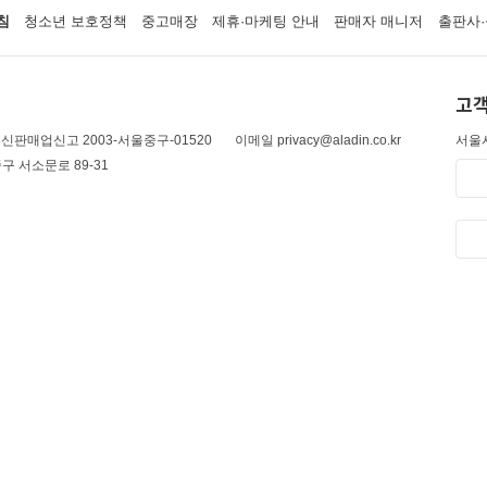
침
청소년 보호정책
중고매장
제휴·마케팅 안내
판매자 매니저
출판사·
고객
신판매업신고 2003-서울중구-01520
이메일 privacy@aladin.co.kr
서울시
구 서소문로 89-31