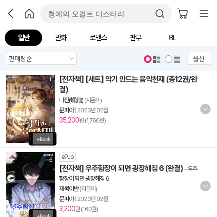
일반
만화
로맨스
판무
BL
옵션
[전자책] [세트] 악기 만드는 음악천재 (총12권/완
결)
나전(螺鈿)
(지은이)
문피아
|
2023년 02월
35,200
원 (1,760원)
ePub
[전자책] 우주함장이 되면 굉장해짐 6 (완결)
-
우주
함장이 되면 굉장해짐 6
제목이반
(지은이)
문피아
|
2023년 02월
3,200
원 (160원)