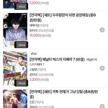
3,200
원 (160원)
[전자책] [세트] 우주함장이 되면 굉장해짐 (총6
권/완결)
제목이반
(지은이)
문피아
|
2023년 02월
16,000
원 (800원)
ePub
[전자책] 페널티 박스의 지배자 7 (완결)
-
페널티 박
스의 지배자 7
스틸펜
(지은이)
문피아
|
2023년 01월
3,200
원 (160원)
[전자책] [세트] 격투 천재가 그냥 강함 (총8권/완
결)
신준
(지은이)
문피아
|
2023년 02월