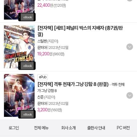
22,400
원 (1,120원)
[전자책] [세트] 페널티 박스의 지배자 (총7권/완
결)
스틸펜
(지은이)
문피아
|
2023년 02월
19,200
원 (960원)
ePub
[전자책] 격투 천재가 그냥 강함 8 (완결)
-
격투 천재
가 그냥 강함 8
신준
(지은이)
문피아
|
2023년 02월
3,200
원 (160원)
로그인
전체 메뉴
회사 소개
출판사 안내
PC 버전