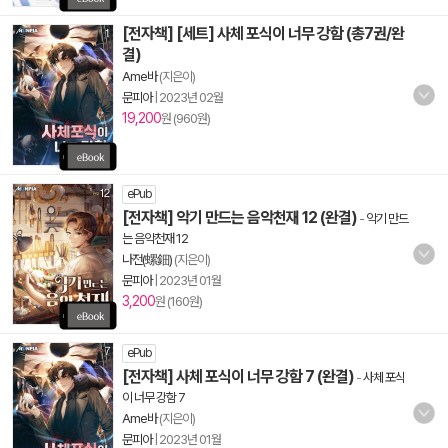
[전자책] [세트] 사체 포식이 너무 강함 (총7권/완
결)
Ame바
(지은이)
문피아
|
2023년 02월
19,200
원 (960원)
ePub
[전자책] 악기 만드는 음악천재 12 (완결)
-
악기 만드
는 음악천재 12
나전(螺鈿)
(지은이)
문피아
|
2023년 01월
3,200
원 (160원)
ePub
[전자책] 사체 포식이 너무 강함 7 (완결)
-
사체 포식
이 너무 강함 7
Ame바
(지은이)
문피아
|
2023년 01월