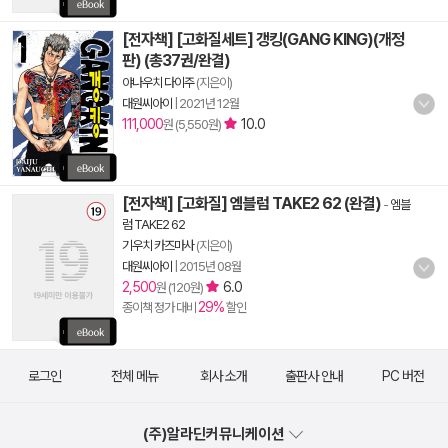
[전자책] [고화질세트] 갱킹(GANG KING)(개정
판) (총37권/완결)
야나우치 다이주
(지은이)
대원씨아이
|
2021년 12월
111,000
10.0
원 (5,550원)
[전자책] [고화질] 엠블럼 TAKE2 62 (완결)
-
엠블
럼 TAKE2 62
기우치 카즈마사
(지은이)
대원씨아이
|
2015년 08월
2,500
6.0
원 (120원)
29%
종이책 정가 대비
할인
로그인
전체 메뉴
회사 소개
출판사 안내
PC 버전
(주)알라딘커뮤니케이션