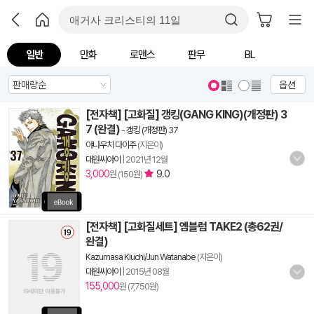
일반
만화
로맨스
판무
BL
옵션
[전자책] [고화질] 갱킹(GANG KING)(개정판) 3
7 (완결)
-
갱킹 (개정판) 37
야나우치 다이주
(지은이)
대원씨아이
|
2021년 12월
3,000
9.0
원 (150원)
[전자책] [고화질세트] 엠블럼 TAKE2 (총62권/
완결)
Kazumasa Kiuchi/Jun Watanabe
(지은이)
대원씨아이
|
2015년 08월
155,000
원 (7,750원)