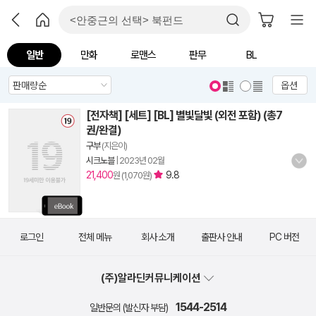
일반
만화
로맨스
판무
BL
옵션
[전자책] [세트] [BL] 별빛달빛 (외전 포함) (총7
권/완결)
구부
(지은이)
시크노블
|
2023년 02월
21,400
9.8
원 (1,070원)
로그인
전체 메뉴
회사 소개
출판사 안내
PC 버전
(주)알라딘커뮤니케이션
1544-2514
일반문의 (발신자 부담)