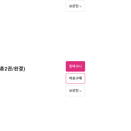
보관함
장바구니
(총2권/완결)
바로구매
보관함