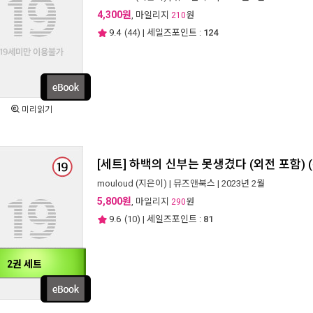
4,300원
, 마일리지
원
210
9.4
(
44
) | 세일즈포인트 :
124
미리읽기
[세트] 하백의 신부는 못생겼다 (외전 포함) 
mouloud
(지은이) |
뮤즈앤북스
| 2023년 2월
5,800원
, 마일리지
원
290
9.6
(
10
) | 세일즈포인트 :
81
2권 세트