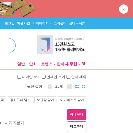
로그인
회원가입
마이페이지
고객센터
장바구니
(0)
일반
만화
로맨스
판타지/무협
BL
대여만 보기
연재만 보기
연재 제외
옵션 설정
25개
선택
장바구니 담기
보관함 담기
마이리스트 담기
장바구니
겼다 시리즈보기
바로구매