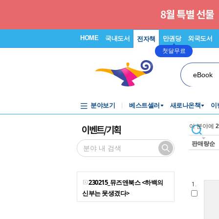
HOME
국내도서
만권당
외국도서
전자책
첫달무료
eBook
분야보기
베스트셀러
새로나온책
이
이벤트/기획
이 분야에
2
판매량순
230215_뮤즈앤북스 <하백의
1.
신부는 못생겼다>