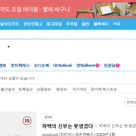
알라딘굿즈
온라인중고
중고매장
우주점
음반
블루레이
커피
벤트
전자책캐시
오디오북
대여eBook
연재eBook
만권당
N
N
개의 상품이 있습니다.
출간일순
등록일순
상품명순
평점순
저가격순
종이책 베스트순
전체
ePub
하백의 신부는 못생겼다
하백의 신부는 못생
ㅣ
mouloud
(지은이) |
뮤즈앤북스
| 2023년 2월