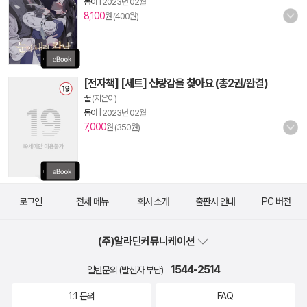
동아
|
2023년 02월
8,100
원 (400원)
[전자책] [세트] 신랑감을 찾아요 (총2권/완결)
꿀
(지은이)
동아
|
2023년 02월
7,000
원 (350원)
로그인
전체 메뉴
회사 소개
출판사 안내
PC 버전
(주)알라딘커뮤니케이션
1544-2514
일반문의 (발신자 부담)
1:1 문의
FAQ