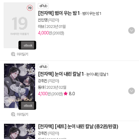
ePub
[전자책] 범이 우는 밤 1
-
범이 우는 밤 1
신민영
(지은이)
이브
|
2023년 01월
4,000
원 (200원)
미리읽기
ePub
[전자책] 눈이 내린 칼날 1
-
눈이 내린 칼날 1
강휘진
(지은이)
동아
|
2023년 02월
4,100
8.0
원 (200원)
미리읽기
[전자책] [세트] 눈이 내린 칼날 (총2권/완결)
강휘진
(지은이)