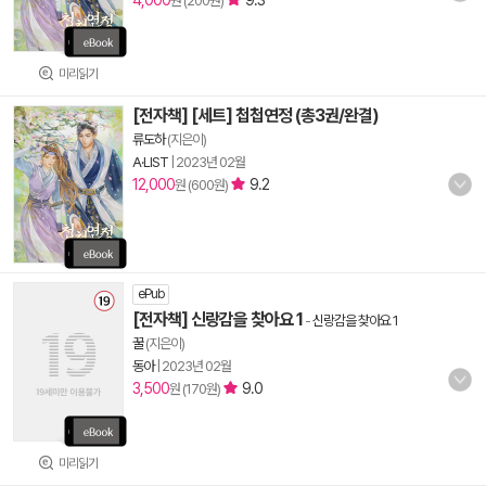
4,000
9.3
원 (200원)
미리읽기
[전자책] [세트] 첩첩연정 (총3권/완결)
류도하
(지은이)
A·LIST
|
2023년 02월
12,000
9.2
원 (600원)
ePub
[전자책] 신랑감을 찾아요 1
-
신랑감을 찾아요 1
꿀
(지은이)
동아
|
2023년 02월
3,500
9.0
원 (170원)
미리읽기