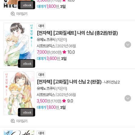
3,500
10.0
원 (170원)
1,800
대여가
원,
3일
미리읽기
대여
[전자책] [고화질세트] 나의 신님 (총2권/완결)
유메노 츠쿠시
(지은이)
시프트코믹스
|
2021년 06월
7,000
10.0
원 (350원)
3,600
대여가
원,
3일
대여
[전자책] [고화질] 나의 신님 2 (완결)
-
나의 신님 2
유메노 츠쿠시
(지은이)
시프트코믹스
|
2021년 06월
3,500
9.0
원 (170원)
1,800
대여가
원,
3일
미리읽기
대여