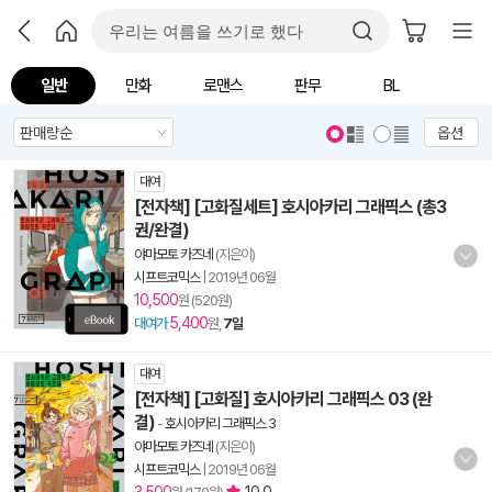
일반
만화
로맨스
판무
BL
옵션
대여
[전자책] [고화질세트] 호시아카리 그래픽스 (총3
권/완결)
야마모토 카즈네
(지은이)
시프트코믹스
|
2019년 06월
10,500
원 (520원)
5,400
대여가
원,
7일
대여
[전자책] [고화질] 호시아카리 그래픽스 03 (완
결)
-
호시아카리 그래픽스 3
야마모토 카즈네
(지은이)
시프트코믹스
|
2019년 06월