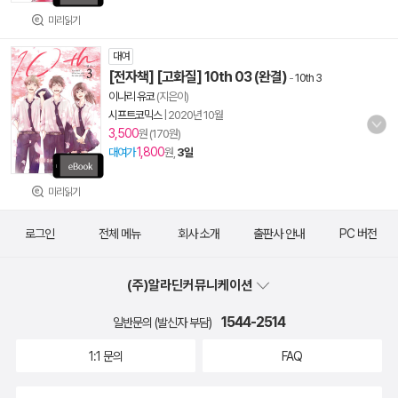
미리읽기
대여
[전자책] [고화질] 10th 03 (완결)
-
10th 3
이나리 유코
(지은이)
시프트코믹스
|
2020년 10월
3,500
원 (170원)
1,800
대여가
원,
3일
미리읽기
로그인
전체 메뉴
회사 소개
출판사 안내
PC 버전
(주)알라딘커뮤니케이션
1544-2514
일반문의 (발신자 부담)
1:1 문의
FAQ