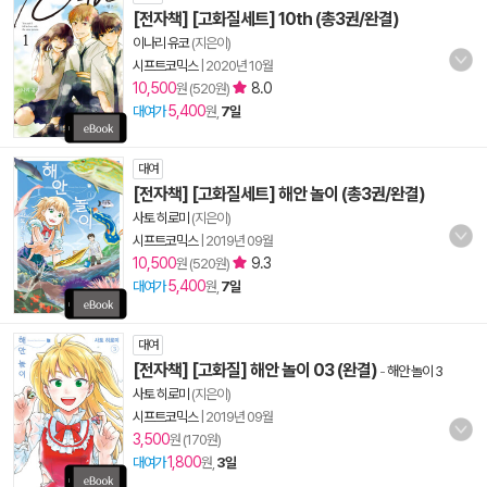
[전자책] [고화질세트] 10th (총3권/완결)
이나리 유코
(지은이)
시프트코믹스
|
2020년 10월
10,500
8.0
원 (520원)
5,400
대여가
원,
7일
대여
[전자책] [고화질세트] 해안 놀이 (총3권/완결)
사토 히로미
(지은이)
시프트코믹스
|
2019년 09월
10,500
9.3
원 (520원)
5,400
대여가
원,
7일
대여
[전자책] [고화질] 해안 놀이 03 (완결)
-
해안 놀이 3
사토 히로미
(지은이)
시프트코믹스
|
2019년 09월
3,500
원 (170원)
1,800
대여가
원,
3일