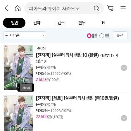
일반
만화
로맨스
판무
BL
옵션
ePub
[전자책] 1살부터 의사 생활 10 (완결)
-
1살부터 의사
생활 10
윤백현
(지은이)
제이플러스
|
2022년 06월
2,500
원 (120원)
[전자책] [세트] 1살부터 의사 생활 (총10권/완결)
윤백현
(지은이)
제이플러스
|
2023년 02월
22,500
원 (1,120원)