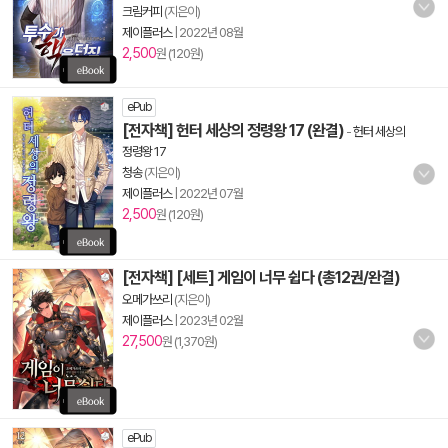
크림커피
(지은이)
제이플러스
|
2022년 08월
2,500
원 (120원)
ePub
[전자책] 헌터 세상의 정령왕 17 (완결)
-
헌터 세상의
정령왕 17
청송
(지은이)
제이플러스
|
2022년 07월
2,500
원 (120원)
[전자책] [세트] 게임이 너무 쉽다 (총12권/완결)
오메가쓰리
(지은이)
제이플러스
|
2023년 02월
27,500
원 (1,370원)
ePub