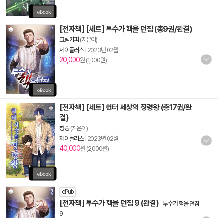
[전자책] [세트] 투수가 핵을 던짐 (총9권/완결)
크림커피
(지은이)
제이플러스
|
2023년 02월
20,000
원 (1,000원)
[전자책] [세트] 헌터 세상의 정령왕 (총17권/완
결)
청송
(지은이)
제이플러스
|
2023년 02월
40,000
원 (2,000원)
ePub
[전자책] 투수가 핵을 던짐 9 (완결)
-
투수가 핵을 던짐
9