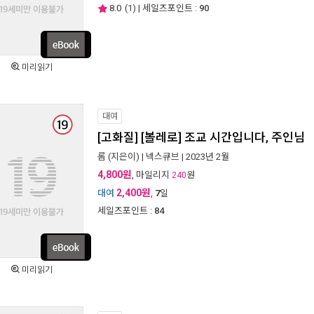
8.0
(
1
) | 세일즈포인트 :
90
미리읽기
대여
[고화질] [볼레로] 조교 시간입니다, 주인님
롬
(지은이) |
넥스큐브
| 2023년 2월
4,800원
, 마일리지
원
240
2,400원
대여
,
7
일
세일즈포인트 :
84
미리읽기