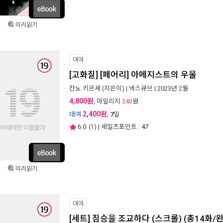
미리읽기
대여
[고화질] [페어리] 아메지스트의 우울
칸노 키르셰
(지은이) |
넥스큐브
| 2023년 2월
4,800원
, 마일리지
원
240
2,400원
대여
,
7
일
6.0
(
1
) | 세일즈포인트 :
47
미리읽기
대여
[세트] 짐승을 조교하다 (스크롤) (총14화/