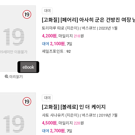
대여
[고화질] [페어리] 아사히 군은 건방진 여장 
토리마루 타로
(지은이) |
넥스큐브
| 2023년 1월
4,200원
, 마일리지
원
210
2,100원
대여
,
7
일
세일즈포인트 :
92
미리읽기
대여
[고화질] [볼레로] 인 더 케이지
사토 사나유키
(지은이) |
넥스큐브
| 2019년 7월
4,500원
, 마일리지
원
220
2,700원
대여
,
7
일