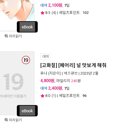
2,100원
대여
,
7
일
8.5
(
4
) | 세일즈포인트 :
102
미리읽기
대여
[고화질] [페어리] 널 맛보게 해줘
후나
(지은이) |
넥스큐브
| 2023년 2월
4,800원
, 마일리지
원
240
2,400원
대여
,
7
일
8.0
(
1
) | 세일즈포인트 :
96
미리읽기