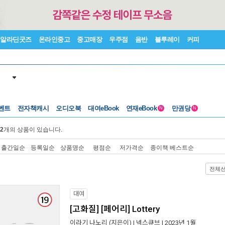
알라딘굿즈
온라인중고
중고매장
우주점
음반
블루레이
커피
벤트
전자책캐시
오디오북
대여eBook
연재eBook
만권당
N
N
2
개의 상품이 있습니다.
출간일순
등록일순
상품명순
평점순
저가격순
종이책 베스트순
전체
대여
[고화질] [페어리] Lottery
이라기 나노리
(지은이) |
넥스큐브
| 2023년 1월