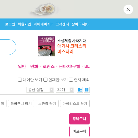
로그인
회원가입
마이페이지
고객센터
장바구니
(0)
일반
만화
로맨스
판타지/무협
BL
대여만 보기
연재만 보기
연재 제외
옵션 설정
25개
선택
장바구니 담기
보관함 담기
마이리스트 담기
장바구니
바로구매