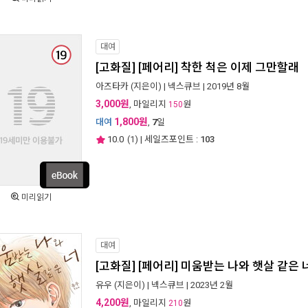
대여
[고화질] [페어리] 착한 척은 이제 그만할래
아즈타카
(지은이) |
넥스큐브
| 2019년 8월
3,000원
, 마일리지
원
150
1,800원
대여
,
7
일
10.0
(
1
) | 세일즈포인트 :
103
미리읽기
대여
[고화질] [페어리] 미움받는 나와 햇살 같은 
유우
(지은이) |
넥스큐브
| 2023년 2월
4,200원
, 마일리지
원
210