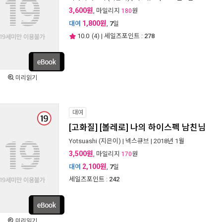
3,600원
, 마일리지
원
180
1,800원
대여
,
7
일
10.0
(
4
) | 세일즈포인트 :
278
미리읽기
대여
[고화질] [볼레로] 나의 하이스펙 남친님
Yotsuashi
(지은이) |
넥스큐브
| 2018년 1월
3,500원
, 마일리지
원
170
2,100원
대여
,
7
일
세일즈포인트 :
242
미리읽기