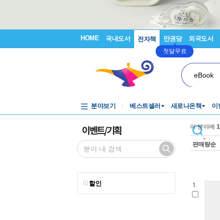
HOME
국내도서
만권당
외국도서
전자책
첫달무료
eBook
분야보기
베스트셀러
새로나온책
이
이벤트/기획
이 분야에
1
판매량순
할인
1.