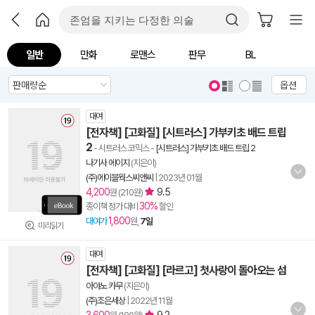
일반
만화
로맨스
판무
BL
옵션
대여
[전자책] [고화질] [시트러스] 가부키초 배드 트립
2
- 시트러스 코믹스
-
[시트러스] 가부키초 배드 트립 2
나기사 에이지
(지은이)
(주)에이블웍스씨앤씨
|
2023년 01월
4,200
9.5
원 (210원)
30%
종이책 정가 대비
할인
1,800
대여가
원,
7일
미리읽기
대여
[전자책] [고화질] [라르고] 첫사랑이 돌아오는 섬
아야노 카무
(지은이)
(주)조은세상
|
2022년 11월