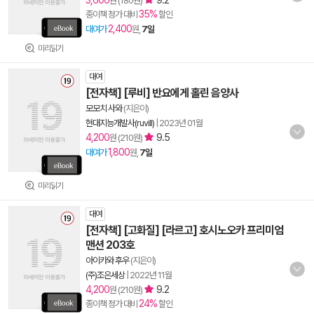
3,600
9.2
원 (180원)
35%
종이책 정가 대비
할인
2,400
대여가
원,
7일
미리읽기
대여
[전자책] [루비] 반요에게 홀린 음양사
모모치 사와
(지은이)
현대지능개발사(ruvill)
|
2023년 01월
4,200
9.5
원 (210원)
1,800
대여가
원,
7일
미리읽기
대여
[전자책] [고화질] [라르고] 호시노오카 프리미엄
맨션 203호
아이카와 후우
(지은이)
(주)조은세상
|
2022년 11월
4,200
9.2
원 (210원)
24%
종이책 정가 대비
할인