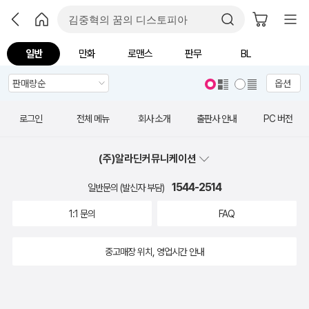
일반
만화
로맨스
판무
BL
옵션
로그인
전체 메뉴
회사 소개
출판사 안내
PC 버전
(주)알라딘커뮤니케이션
1544-2514
일반문의 (발신자 부담)
1:1 문의
FAQ
중고매장 위치, 영업시간 안내