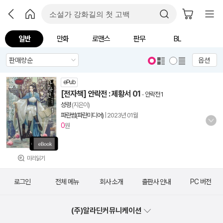
일반
만화
로맨스
판무
BL
옵션
ePub
[전자책] 안락전 : 제황서 01
-
안락전 1
성령
(지은이)
파란썸(파란미디어)
|
2023년 01월
0
원
미리읽기
로그인
전체 메뉴
회사 소개
출판사 안내
PC 버전
(주)알라딘커뮤니케이션