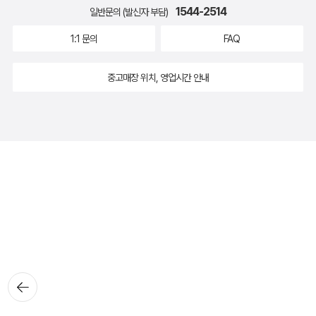
1544-2514
일반문의 (발신자 부담)
1:1 문의
FAQ
중고매장 위치, 영업시간 안내
뒤로가
기