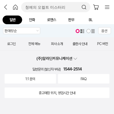
일반
만화
로맨스
판무
BL
옵션
로그인
전체 메뉴
회사 소개
출판사 안내
PC 버전
(주)알라딘커뮤니케이션
1544-2514
일반문의 (발신자 부담)
1:1 문의
FAQ
중고매장 위치, 영업시간 안내