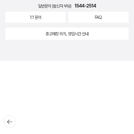
1544-2514
일반문의 (발신자 부담)
1:1 문의
FAQ
중고매장 위치, 영업시간 안내
뒤로가
기