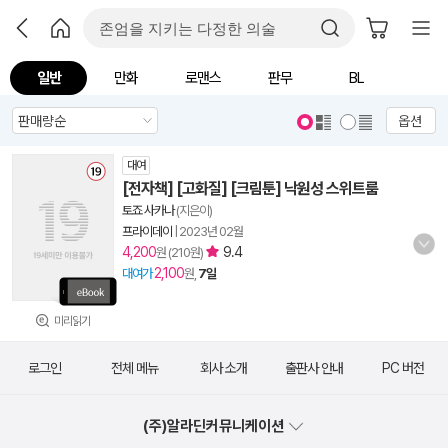
일반
만화
로맨스
판무
BL
옵션
대여
[전자책] [고화질] [크림툰] 낙원성 스위트룸
토죠 사카나
(지은이)
프라이데이
|
2023년 02월
4,200
9.4
원 (210원)
2,100
대여가
원,
7일
미리읽기
로그인
전체 메뉴
회사 소개
출판사 안내
PC 버전
(주)알라딘커뮤니케이션