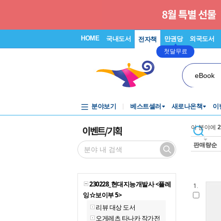
HOME
국내도서
만권당
외국도서
전자책
첫달무료
eBook
분야보기
베스트셀러
새로나온책
이
이벤트/기획
이 분야에
2
판매량순
230228_현대지능개발사 <플레
1.
잉☆보이부 5>
리뷰 대상 도서
오게레츠 타나카 작가전