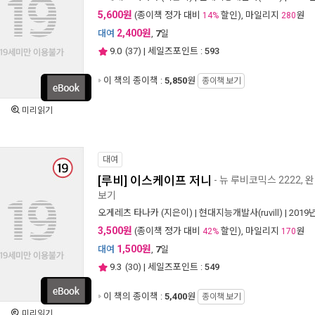
5,600원
(종이책 정가 대비
할인), 마일리지
원
14%
280
2,400원
대여
,
7
일
9.0
(
37
) | 세일즈포인트 :
593
이 책의 종이책 :
5,850
원
종이책 보기
미리읽기
대여
[루비] 이스케이프 저니
- 뉴 루비코믹스 2222, 
보기
오게레츠 타나카
(지은이) |
현대지능개발사(ruvill)
| 2019
3,500원
(종이책 정가 대비
할인), 마일리지
원
42%
170
1,500원
대여
,
7
일
9.3
(
30
) | 세일즈포인트 :
549
이 책의 종이책 :
5,400
원
종이책 보기
미리읽기