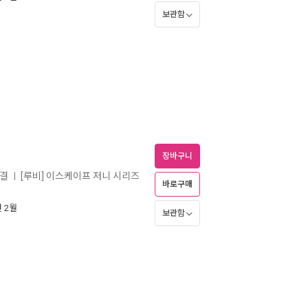
보관함
장바구니
완결
[루비] 이스케이프 저니 시리즈
ㅣ
바로구매
년 2월
보관함