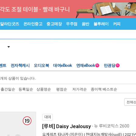
알라딘굿즈
온라인중고
중고매장
우주점
음반
블루레이
커피
벤트
전자책캐시
오디오북
대여eBook
연재eBook
만권당
N
N
개의 상품이 있습니다.
출간일순
등록일순
상품명순
평점순
저가격순
종이책 베스트순
전체
대여
[루비] Daisy Jealousy
- 뉴 루비코믹스 2600
오게레츠 타나카
(지은이) |
현대지능개발사(ruvill)
| 2021