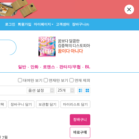
로그인
회원가입
마이페이지
고객센터
장바구니
(0)
일반
만화
로맨스
판타지/무협
BL
대여만 보기
연재만 보기
연재 제외
옵션 설정
25개
선택
장바구니 담기
보관함 담기
마이리스트 담기
장바구니
바로구매
년 7월