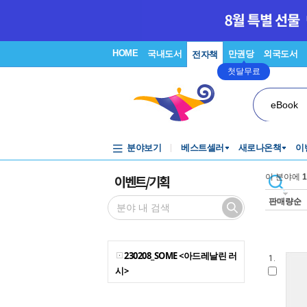
HOME
국내도서
만권당
외국도서
전자책
첫달무료
eBook
분야보기
베스트셀러
새로나온책
이
이벤트/기획
이 분야에
1
판매량순
230208_SOME <아드레날린 러
1.
시>