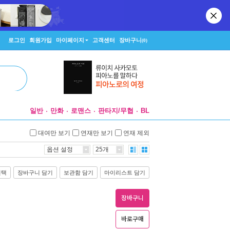
로그인
회원가입
마이페이지
고객센터
장바구니
(0)
일반
만화
로맨스
판타지/무협
BL
대여만 보기
연재만 보기
연재 제외
옵션 설정
25개
선택
장바구니 담기
보관함 담기
마이리스트 담기
장바구니
바로구매