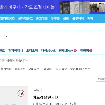
알라딘굿즈
온라인중고
중고매장
우주점
음반
블루레이
커피
벤트
전자책캐시
오디오북
대여eBook
연재eBook
만권당
N
N
개의 상품이 있습니다.
출간일순
등록일순
상품명순
평점순
저가격순
종이책 베스트순
전체
ePub
아드레날린 러시
김빠
(지은이) |
SOME
| 2023년 2월