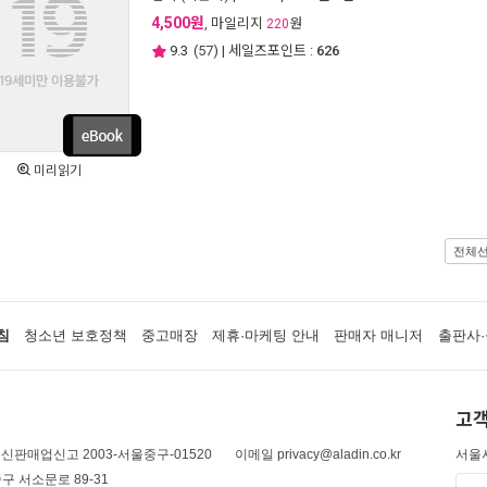
4,500원
, 마일리지
원
220
9.3
(
57
) | 세일즈포인트 :
626
미리읽기
전체
침
청소년 보호정책
중고매장
제휴·마케팅 안내
판매자 매니저
출판사·
고객
신판매업신고 2003-서울중구-01520
이메일 privacy@aladin.co.kr
서울시
구 서소문로 89-31