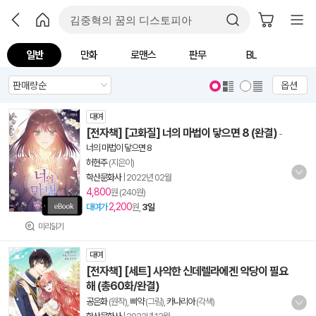
일반
만화
로맨스
판무
BL
옵션
대여
[전자책] [고화질] 너의 마법이 닿으면 8 (완결)
-
너의 마법이 닿으면 8
허현주
(지은이)
학산문화사
|
2022년 02월
4,800
원 (240원)
2,200
대여가
원,
3일
미리읽기
대여
[전자책] [세트] 사악한 신데렐라에겐 악당이 필요
해 (총60화/완결)
공은화
(원작),
삐약
(그림),
카나리아
(각색)