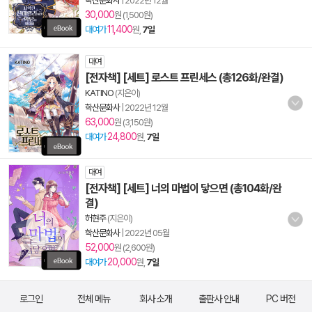
학산문화사
|
2022년 12월
30,000
원 (1,500원)
11,400
대여가
원,
7일
대여
[전자책] [세트] 로스트 프린세스 (총126화/완결)
KATINO
(지은이)
학산문화사
|
2022년 12월
63,000
원 (3,150원)
24,800
대여가
원,
7일
대여
[전자책] [세트] 너의 마법이 닿으면 (총104화/완
결)
허현주
(지은이)
학산문화사
|
2022년 05월
52,000
원 (2,600원)
20,000
대여가
원,
7일
로그인
전체 메뉴
회사 소개
출판사 안내
PC 버전