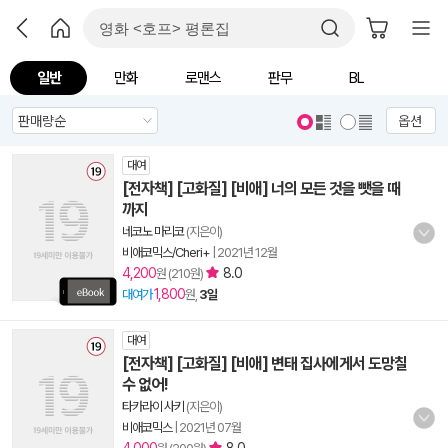
일반
만화
로맨스
판무
BL
옵션
대여
[전자책] [고화질] [비애] 너의 모든 것을 뺏을 때
까지
네코노 마리코
(지은이)
비애코믹스/Cheri+
|
2021년 12월
4,200
8.0
원 (210원)
1,800
대여가
원,
3일
대여
[전자책] [고화질] [비애] 변태 집사에게서 도망칠
수 없어!
타카라이 사키
(지은이)
비애코믹스
|
2021년 07월