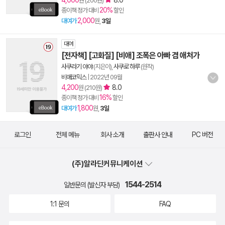
4,000
8.0
원 (200원)
20%
종이책 정가 대비
할인
2,000
대여가
원,
3일
대여
[전자책] [고화질] [비애] 조폭은 아빠 겸 애처가
사쿠라기 야야
(지은이),
사쿠로 하루
(원작)
비애코믹스
|
2022년 09월
4,200
8.0
원 (210원)
16%
종이책 정가 대비
할인
1,800
대여가
원,
3일
로그인
전체 메뉴
회사 소개
출판사 안내
PC 버전
(주)알라딘커뮤니케이션
1544-2514
일반문의 (발신자 부담)
1:1 문의
FAQ