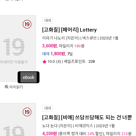
대여
[고화질] [페어리] Lottery
이라기 나노리
(지은이) |
넥스큐브
| 2023년 1월
3,600원
, 마일리지
원
180
1,800원
대여
,
7
일
10.0
(
4
) | 세일즈포인트 :
228
미리읽기
대여
[고화질] [비애] 쓰담쓰담해도 되는 건 너뿐
노다 논다
(지은이) |
비애코믹스
| 2023년 1월
4,200원
(종이책 정가 대비
할인), 마일리지
원
24%
210