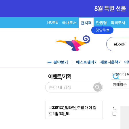
HOME
국내도서
만권당
외국도서
전자책
첫달무료
eBook
분야보기
베스트셀러
새로나온책
이
이벤트/기획
이 분야에
6
판매량순
230127_알라딘_주말 대여 캠
1.
프 1월 3차_BL