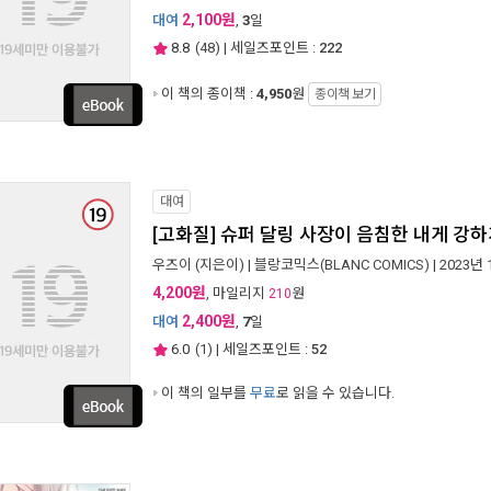
2,100원
대여
,
3
일
8.8
(
48
) | 세일즈포인트 :
222
이 책의 종이책 :
4,950
원
종이책 보기
대여
[고화질] 슈퍼 달링 사장이 음침한 내게 강
우즈이
(지은이) |
블랑코믹스(BLANC COMICS)
| 2023년
4,200원
, 마일리지
원
210
2,400원
대여
,
7
일
6.0
(
1
) | 세일즈포인트 :
52
이 책의 일부를
무료
로 읽을 수 있습니다.