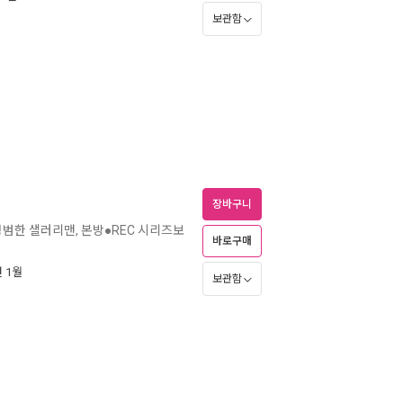
보관함
장바구니
 평범한 샐러리맨, 본방●REC 시리즈보
바로구매
년 1월
보관함