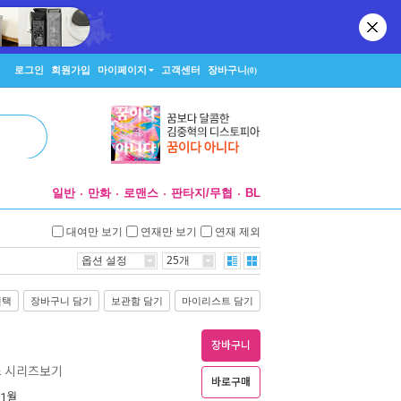
로그인
회원가입
마이페이지
고객센터
장바구니
(0)
일반
만화
로맨스
판타지/무협
BL
대여만 보기
연재만 보기
연재 제외
옵션 설정
25개
선택
장바구니 담기
보관함 담기
마이리스트 담기
장바구니
스 시리즈보기
바로구매
 1월