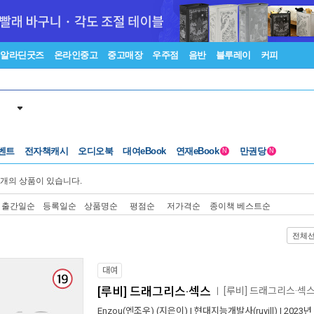
알라딘굿즈
온라인중고
중고매장
우주점
음반
블루레이
커피
벤트
전자책캐시
오디오북
대여eBook
연재eBook
만권당
N
N
개의 상품이 있습니다.
출간일순
등록일순
상품명순
평점순
저가격순
종이책 베스트순
전체
대여
[루비] 드래그리스·섹스
[루비] 드래그리스·섹
ㅣ
Enzou(엔조우)
(지은이) |
현대지능개발사(ruvill)
| 2023년