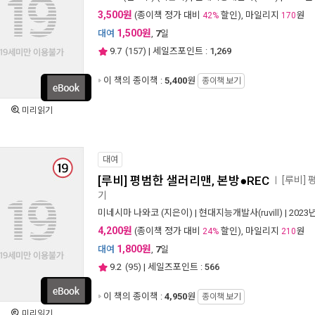
3,500원
(종이책 정가 대비
할인), 마일리지
원
42%
170
1,500원
대여
,
7
일
9.7
(
157
) | 세일즈포인트 :
1,269
이 책의 종이책 :
5,400
원
종이책 보기
미리읽기
대여
[루비] 평범한 샐러리맨, 본방●REC
[루비]
ㅣ
기
미네시마 나와코
(지은이) |
현대지능개발사(ruvill)
| 2023
4,200원
(종이책 정가 대비
할인), 마일리지
원
24%
210
1,800원
대여
,
7
일
9.2
(
95
) | 세일즈포인트 :
566
이 책의 종이책 :
4,950
원
종이책 보기
미리읽기