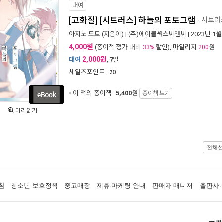
대여
[고화질] [시트러스] 하늘의 포토그램
- 시트러
아지노 모토
(지은이) |
(주)에이블웍스씨앤씨
| 2023년 1월
4,000원
(종이책 정가 대비
할인), 마일리지
원
33%
200
2,000원
대여
,
7
일
세일즈포인트 :
20
이 책의 종이책 :
5,400
원
종이책 보기
미리읽기
전체
침
청소년 보호정책
중고매장
제휴·마케팅 안내
판매자 매니저
출판사·