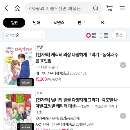
일반
만화
로맨스
판무
BL
옵션
PDF
[전자책] 캐릭터 의상 다양하게 그리기 - 동작과 주
름 표현법
라비마루
(지은이)
에이케이커뮤니케이션즈
|
2020년 10월
15,200
원 (760원)
PDF
[전자책] 남녀의 얼굴 다양하게 그리기 -각도별·나
이별·표정별 캐릭터 데생-
- 각도별.나이별.표정별 캐릭터
데생
YANAMi
(지은이),
송명규
(옮긴이)
AK(에이케이)커뮤니케이션즈
|
2019년 03월