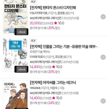
PDF
[전자책] 판타지 몬스터 디자인북
미도리카와 미호
(지은이),
문성호
(옮긴이)
AK(에이케이)커뮤니케이션즈
|
2022년 02월
20,000
10.0
원 (1,000원)
20%
종이책 정가 대비
할인
PDF
[전자책] 인물을 그리는 기본 -유용한 미술 해부-
-
유용한 미술 해부도
미사와 히로시
(지은이),
조민경
(옮긴이)
AK(에이케이)커뮤니케이션즈
|
2019년 02월
14,400
10.0
원 (720원)
20%
종이책 정가 대비
할인
[전자책] 아저씨를 그리는 테크닉
YANAMi
(지은이),
이은수
(그림)
AK(에이케이)커뮤니케이션즈
|
2017년 09월
14,400
10.0
원 (720원)
24%
종이책 정가 대비
할인