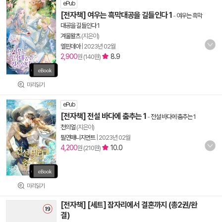
ePub
[전자책] 여우는 흑막대공을 길들인다 1
-
여우는 흑막
대공을 길들인다 1
겨울왈츠
(지은이)
엘핀데아
|
2023년 02월
2,900
8.9
원 (140원)
미리읽기
ePub
[전자책] 전설 바다에 춤추는 1
-
전설 바다에 춤추는 1
천의얼
(지은이)
필연매니지먼트
|
2023년 02월
4,200
10.0
원 (210원)
미리읽기
[전자책] [세트] 잠자리에서 결혼까지 (총2권/완
결)