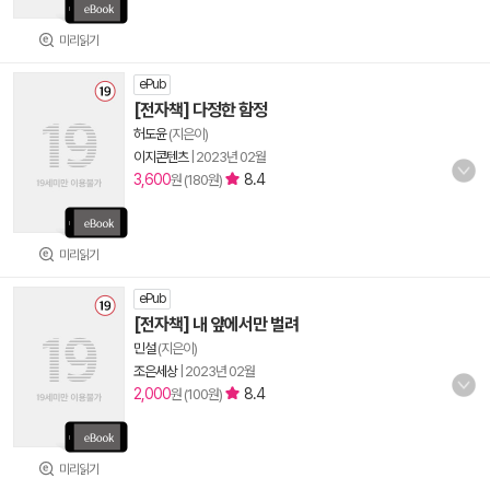
미리읽기
ePub
[전자책] 다정한 함정
허도윤
(지은이)
이지콘텐츠
|
2023년 02월
3,600
8.4
원 (180원)
미리읽기
ePub
[전자책] 내 앞에서만 벌려
민설
(지은이)
조은세상
|
2023년 02월
2,000
8.4
원 (100원)
미리읽기