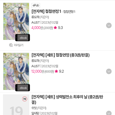
ePub
[전자책] 첩첩연정 1
-
첩첩연정 1
류도하
(지은이)
A·LIST
|
2023년 02월
4,000
9.3
원 (200원)
미리읽기
[전자책] [세트] 첩첩연정 (총3권/완결)
류도하
(지은이)
A·LIST
|
2023년 02월
12,000
9.2
원 (600원)
[전자책] [세트] 성력발전소 최후의 날 (총2권/완
결)
쉬잇
(지은이)
알사탕
|
2023년 02월