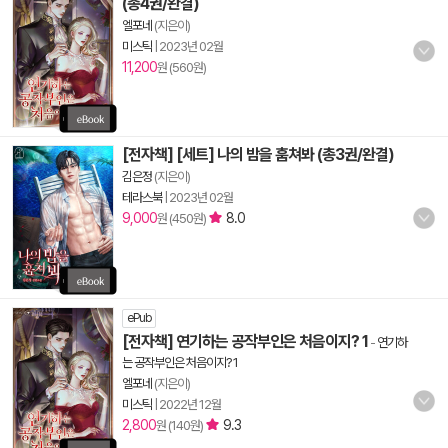
(총4권/완결)
엘포네
(지은이)
미스틱
|
2023년 02월
11,200
원 (560원)
[전자책] [세트] 나의 밤을 훔쳐봐 (총3권/완결)
김은정
(지은이)
테라스북
|
2023년 02월
9,000
8.0
원 (450원)
ePub
[전자책] 연기하는 공작부인은 처음이지? 1
-
연기하
는 공작부인은 처음이지? 1
엘포네
(지은이)
미스틱
|
2022년 12월
2,800
9.3
원 (140원)