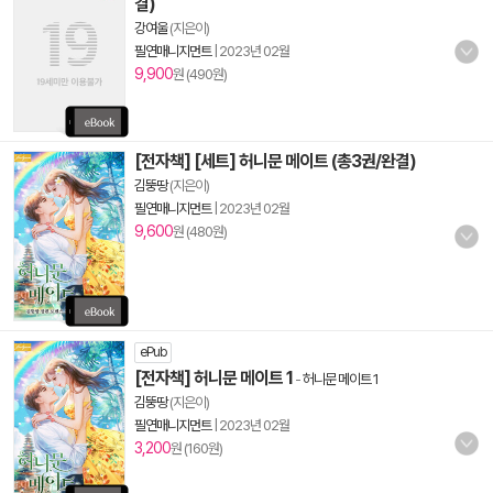
결)
강여울
(지은이)
필연매니지먼트
|
2023년 02월
9,900
원 (490원)
[전자책] [세트] 허니문 메이트 (총3권/완결)
김뚱땅
(지은이)
필연매니지먼트
|
2023년 02월
9,600
원 (480원)
ePub
[전자책] 허니문 메이트 1
-
허니문 메이트 1
김뚱땅
(지은이)
필연매니지먼트
|
2023년 02월
3,200
원 (160원)