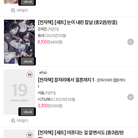
미리읽기
[전자책] [세트] 눈이 내린 칼날 (총2권/완결)
강휘진
(지은이)
동아
|
2023년 02월
8,100
원 (400원)
ePub
[전자책] 잠자리에서 결혼까지 1
-
잠자리에서 결혼까지
1
서움
(지은이)
시즈닝북스
|
2023년 02월
3,300
원 (160원)
미리읽기
[전자책] [세트] 아프다는 걸 알면서도 (총3권/완