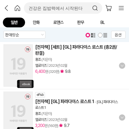
일반
만화
로맨스
판무
BL
옵션
[전자책] [세트] [GL] 파라다이스 로스트 (총2권/
완결)
홍조
(지은이)
엘로이즈
|
2023년 02월
6,400
9.8
원 (320원)
ePub
[전자책] [GL] 파라다이스 로스트 1
-
[GL] 파라다이스
로스트 1
홍조
(지은이)
엘로이즈
|
2023년 02월
3,200
9.7
원 (160원)