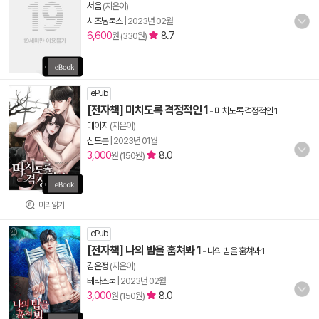
서움
(지은이)
시즈닝북스
|
2023년 02월
6,600
8.7
원 (330원)
ePub
[전자책] 미치도록 격정적인 1
-
미치도록 격정적인 1
데이지
(지은이)
신드롬
|
2023년 01월
3,000
8.0
원 (150원)
미리읽기
ePub
[전자책] 나의 밤을 훔쳐봐 1
-
나의 밤을 훔쳐봐 1
김은정
(지은이)
테라스북
|
2023년 02월
3,000
8.0
원 (150원)