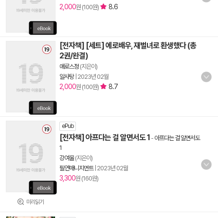
2,000
8.6
원 (100원)
[전자책] [세트] 에로배우, 재벌녀로 환생했다 (총
2권/완결)
애로스정
(지은이)
알사탕
|
2023년 02월
2,000
8.7
원 (100원)
ePub
[전자책] 아프다는 걸 알면서도 1
-
아프다는 걸 알면서도
1
강여울
(지은이)
필연매니지먼트
|
2023년 02월
3,300
원 (160원)
미리읽기