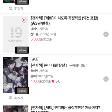
미리읽기
[전자책] [세트] 미치도록 격정적인 (외전 포함)
(총3권/완결)
데이지
(지은이)
신드롬
|
2023년 02월
6,500
원 (320원)
ePub
[전자책] 눈이 내린 칼날 1
-
눈이 내린 칼날 1
강휘진
(지은이)
동아
|
2023년 02월
4,100
8.0
원 (200원)
미리읽기
[전자책] [세트] 연기하는 공작부인은 처음이지?