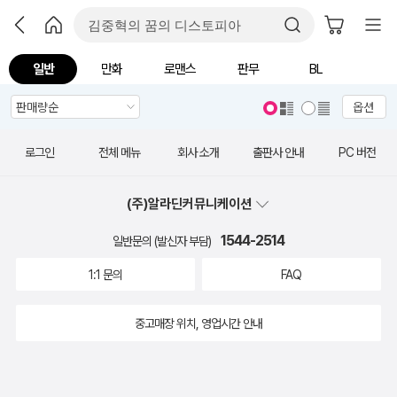
일반
만화
로맨스
판무
BL
옵션
로그인
전체 메뉴
회사 소개
출판사 안내
PC 버전
(주)알라딘커뮤니케이션
1544-2514
일반문의 (발신자 부담)
1:1 문의
FAQ
중고매장 위치, 영업시간 안내