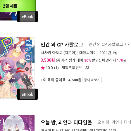
2권 세트
인간 외 CP 카탈로그
인간 외 CP 카탈로그 시
ㅣ
사사키 아오코
(지은이) |
대원씨아이
| 2021년 1월
3,500원
(종이책 정가 대비
할인), 마일리지
원
30%
170
10.0
(
1
) | 세일즈포인트 :
23
이 책의 종이책 :
4,500
원
종이책 보기
오늘 밤, 괴인과 티타임을
오늘 밤, 괴인과 
ㅣ
아오이 미토
(지은이) |
대원씨아이
| 2021년 12월