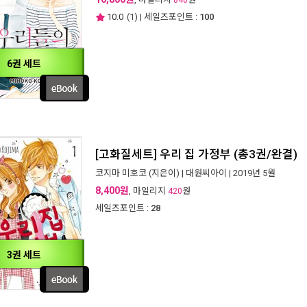
840
10.0
(
1
) | 세일즈포인트 :
100
6권 세트
[고화질세트] 우리 집 가정부 (총3권/완결)
코지마 미호코
(지은이) |
대원씨아이
| 2019년 5월
8,400원
, 마일리지
원
420
세일즈포인트 :
28
3권 세트