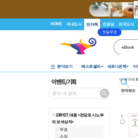
HOME
국내도서
만권당
외국도서
전자책
첫달무료
eBook
분야보기
베스트셀러
새로나온책
이
이벤트/기획
이 분야에
8
판매량순
230127_대원 <전당포 시노부
1.
의 보석상자>
무료
소장