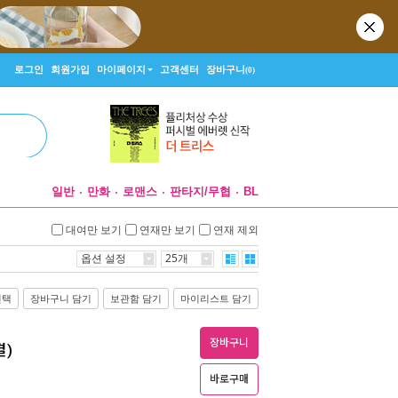
로그인
회원가입
마이페이지
고객센터
장바구니
(0)
일반
만화
로맨스
판타지/무협
BL
대여만 보기
연재만 보기
연재 제외
옵션 설정
25개
선택
장바구니 담기
보관함 담기
마이리스트 담기
장바구니
결)
바로구매