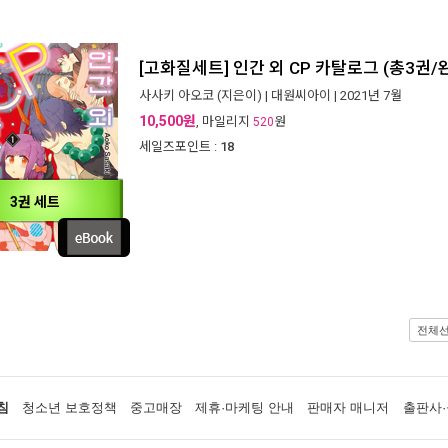
[고화질세트] 인간 외 CP 카탈로그 (총3권/
사사키 아오코
(지은이) |
대원씨아이
| 2021년 7월
10,500원
, 마일리지
원
520
세일즈포인트 :
18
3권 세트
전체
침
청소년 보호정책
중고매장
제휴·마케팅 안내
판매자 매니저
출판사·