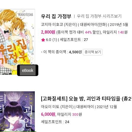
우리 집 가정부
우리 집 가정부 시리즈보기
ㅣ
코지마 미호코
(지은이) |
대원씨아이(만화)
| 2019년 5월
2,800원
(종이책 정가 대비
할인), 마일리지
원
44%
140
6.0
(
1
) | 세일즈포인트 :
27
이 책의 종이책 :
4,500
원
종이책 보기
[고화질세트] 오늘 밤, 괴인과 티타임을 (총2
아오이 미토
(지은이) |
대원씨아이
| 2021년 12월
6,000원
, 마일리지
원
300
세일즈포인트 :
24