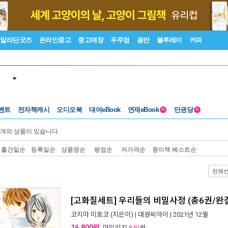
알라딘굿즈
온라인중고
중고매장
우주점
음반
블루레이
커피
벤트
전자책캐시
오디오북
대여eBook
연재eBook
만권당
N
N
개의 상품이 있습니다.
출간일순
등록일순
상품명순
평점순
저가격순
종이책 베스트순
전체
[고화질세트] 우리들의 비밀사정 (총6권/완
코지마 미호코
(지은이) |
대원씨아이
| 2021년 12월
16,800원
, 마일리지
원