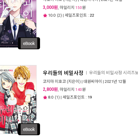
3,000원
, 마일리지
원
150
10.0
(
2
) | 세일즈포인트 :
22
우리들의 비밀사정
우리들의 비밀사정 시리즈
ㅣ
코지마 미호코
(지은이) |
대원씨아이
| 2021년 12월
2,800원
, 마일리지
원
140
8.0
(
1
) | 세일즈포인트 :
19