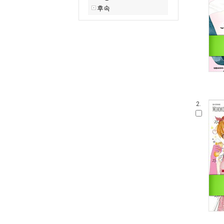
후속
2.