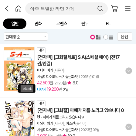
일반
만화
로맨스
판무
BL
옵션
대여
[전자책] [고화질세트] S.A(스페셜 에이) (전17
권/완결)
미나미 마키
(지은이)
서울미디어코믹스(서울문화사)
|
2015년 01월
42,500
8.0
원 (2,120원)
19,200
대여가
원,
7일
대여
[전자책] [고화질] 아베가 저를 노리고 있습니다 0
9
-
아베가 저를 노리고 있습니다 9
이와이 아키
(지은이),
이소연
(옮긴이)
서울미디어코믹스(서울문화사)
|
2023년 01월