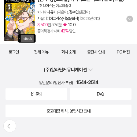
-
히라이스는 여로의 끝 3
카마타니 유키
(지은이),
김수연
(옮긴이)
서울미디어코믹스(서울문화사)
|
2023년 01월
3,500
10.0
원 (170원)
42%
종이책 정가 대비
할인
로그인
전체 메뉴
회사 소개
출판사 안내
PC 버전
(주)알라딘커뮤니케이션
1544-2514
일반문의 (발신자 부담)
1:1 문의
FAQ
중고매장 위치, 영업시간 안내
뒤로가
기