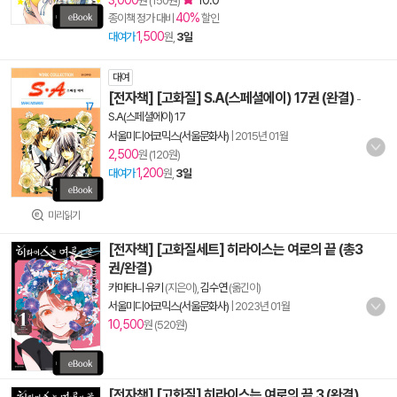
3,000
10.0
원 (150원)
40%
종이책 정가 대비
할인
1,500
대여가
원,
3일
대여
[전자책] [고화질] S.A(스페셜에이) 17권 (완결)
-
S.A(스페셜에이) 17
서울미디어코믹스(서울문화사)
|
2015년 01월
2,500
원 (120원)
1,200
대여가
원,
3일
미리읽기
[전자책] [고화질세트] 히라이스는 여로의 끝 (총3
권/완결)
카마타니 유키
(지은이),
김수연
(옮긴이)
서울미디어코믹스(서울문화사)
|
2023년 01월
10,500
원 (520원)
[전자책] [고화질] 히라이스는 여로의 끝 3 (완결)