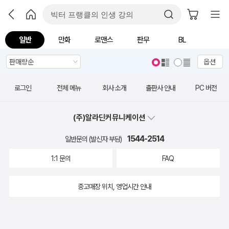
일반
만화
로맨스
판무
BL
옵션
로그인
전체 메뉴
회사 소개
출판사 안내
PC 버전
(주)알라딘커뮤니케이션
1544-2514
일반문의 (발신자 부담)
1:1 문의
FAQ
중고매장 위치, 영업시간 안내