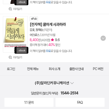
이 책의 일부를
무료
로 읽을 수 있습니다.
미리읽기
ePub
[전자책] 쿨하게 사과하라
김호
,
정재승
(지은이)
어크로스
|
2011년 10월
8,400
9.6
원 (420원)
40%
종이책 정가 대비
할인
이 책의 일부를
무료
로 읽을 수 있습니다.
미리읽기
로그인
전체 메뉴
회사 소개
출판사 안내
PC 버전
(주)알라딘커뮤니케이션
1544-2514
일반문의 (발신자 부담)
1:1 문의
FAQ