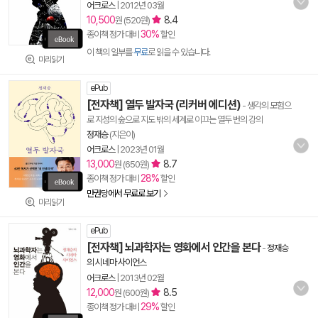
어크로스
|
2012년 03월
10,500
8.4
원 (520원)
30%
종이책 정가 대비
할인
이 책의 일부를
무료
로 읽을 수 있습니다.
미리읽기
ePub
[전자책] 열두 발자국 (리커버 에디션)
- 생각의 모험으
로 지성의 숲으로 지도 밖의 세계로 이끄는 열두 번의 강의
정재승
(지은이)
어크로스
|
2023년 01월
13,000
8.7
원 (650원)
28%
종이책 정가 대비
할인
만권당에서 무료로 보기
미리읽기
ePub
[전자책] 뇌과학자는 영화에서 인간을 본다
-
정재승
의 시네마 사이언스
어크로스
|
2013년 02월
12,000
8.5
원 (600원)
29%
종이책 정가 대비
할인