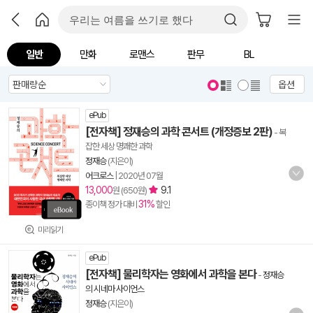
일반
만화
로맨스
판무
BL
옵션
ePub
[전자책] 정재승의 과학 콘서트 (개정증보 2판)
- 복
잡한 세상 명쾌한 과학
정재승
(지은이)
어크로스
|
2020년 07월
13,000
9.1
원 (650원)
31%
종이책 정가 대비
할인
미리읽기
ePub
[전자책] 물리학자는 영화에서 과학을 본다
-
정재승
의 시네마 사이언스
정재승
(지은이)