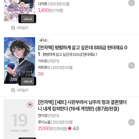
다카포
|
2023년 02월
3,400
원 (170원)
미리읽기
ePub
[전자책] 평범하게 살고 싶은데 SSS급 헌터래요 0
1
-
평범하게 살고 싶은데 SSS급 헌터래요 1
이수림
(지은이)
에피루스
|
2023년 02월
0
원
미리읽기
[전자책] [세트] 시한부라서 남주의 형과 결혼했더
니 내게 집착한다 (19세 개정판) (총7권/완결)
현이경
(지은이)
루시노블
|
2023년 02월
21,000
4.0
원 (1,050원)