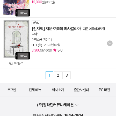
16,000
원 (800원)
ePub
[전자책] 저문 여름의 파사칼리아
-
저문 여름의 파사칼
리아 1
이해소윰
(지은이)
FEEL(필)
|
2023년 02월
3,300
8.0
원 (160원)
미리읽기
1
2
3
로그인
전체 메뉴
회사 소개
출판사 안내
PC 버전
(주)알라딘커뮤니케이션
1544-2514
일반문의 (발신자 부담)