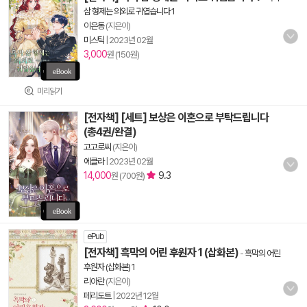
삼 형제는 의외로 귀엽습니다 1
이은동
(지은이)
미스틱
|
2023년 02월
3,000
원 (150원)
미리읽기
[전자책] [세트] 보상은 이혼으로 부탁드립니다
(총4권/완결)
고고로씨
(지은이)
에클라
|
2023년 02월
14,000
9.3
원 (700원)
ePub
[전자책] 흑막의 어린 후원자 1 (삽화본)
-
흑막의 어린
후원자 (삽화본) 1
리아란
(지은이)
페리도트
|
2022년 12월