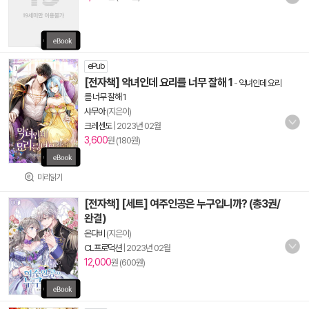
ePub
[전자책] 악녀인데 요리를 너무 잘해 1
-
악녀인데 요리
를 너무 잘해 1
샤무아
(지은이)
크레센도
|
2023년 02월
3,600
원 (180원)
미리읽기
[전자책] [세트] 여주인공은 누구입니까? (총3권/
완결)
온다비
(지은이)
CL프로덕션
|
2023년 02월
12,000
원 (600원)