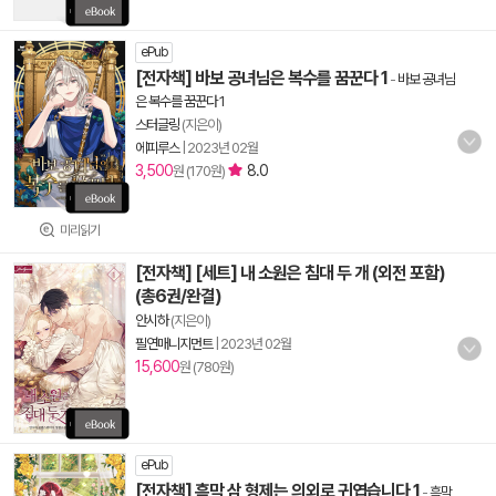
ePub
[전자책] 바보 공녀님은 복수를 꿈꾼다 1
-
바보 공녀님
은 복수를 꿈꾼다 1
스터글링
(지은이)
에피루스
|
2023년 02월
3,500
8.0
원 (170원)
미리읽기
[전자책] [세트] 내 소원은 침대 두 개 (외전 포함)
(총6권/완결)
안시하
(지은이)
필연매니지먼트
|
2023년 02월
15,600
원 (780원)
ePub
[전자책] 흑막 삼 형제는 의외로 귀엽습니다 1
-
흑막