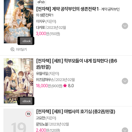
ePub
[전자책] 계약 공작부인의 생존전략 1
-
계약 공작부인
의 생존전략 1
이지우
(지은이)
다카포
|
2023년 02월
3,000
원 (150원)
미리읽기
[전자책] [세트] 학부모들이 내게 집착한다 (총6
권/완결)
유월사일
(지은이)
위즈덤하우스
|
2023년 02월
18,000
8.0
원 (900원)
[전자책] [세트] 마법사의 호기심 (총2권/완결)
고요한
(지은이)
문릿노블
|
2023년 02월
2,400
원 (120원)