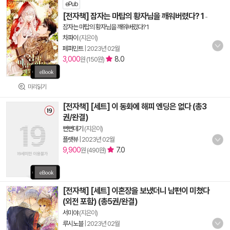
ePub
[전자책] 잠자는 마탑의 황자님을 깨워버렸다? 1
-
잠자는 마탑의 황자님을 깨워버렸다? 1
차파이
(지은이)
페퍼민트
|
2023년 02월
3,000
8.0
원 (150원)
미리읽기
[전자책] [세트] 이 동화에 해피 엔딩은 없다 (총3
권/완결)
뻔뻔데기
(지은이)
플랫뷰
|
2023년 02월
9,900
7.0
원 (490원)
[전자책] [세트] 이혼장을 보냈더니 남편이 미쳤다
(외전 포함) (총5권/완결)
서미야
(지은이)
루시노블
|
2023년 02월