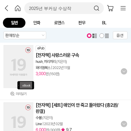
일반
만화
로맨스
판무
BL
옵션
ePub
[전자책] 사랑스러운 구속
hush
,
끼리끼리
(지은이)
와이엠북스
|
2022년 11월
3,000
원 (150원)
미리읽기
[전자책] [세트] 애인이 안 죽고 돌아왔다 (총2권/
완결)
수볼
(지은이)
Line
|
2023년 02월
6,000
9.7
원 (300원)