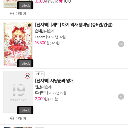
3,600
10.0
원 (180원)
미리읽기
[전자책] [세트] 아기 약사 황녀님 (총5권/완결)
은려원
(지은이)
Lagom
|
2023년 02월
16,500
원 (820원)
ePub
[전자책] 사냥꾼과 영애
연단
(지은이)
튜베로즈
|
2022년 12월
2,000
원 (100원)
미리읽기