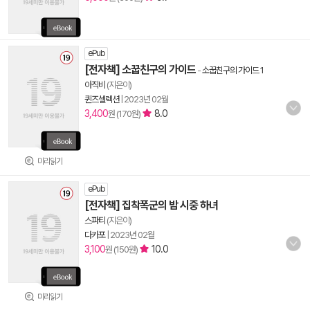
ePub
[전자책] 소꿉친구의 가이드
-
소꿉친구의 가이드 1
아직비
(지은이)
퀸즈셀렉션
|
2023년 02월
3,400
8.0
원 (170원)
미리읽기
ePub
[전자책] 집착폭군의 밤 시중 하녀
스파티
(지은이)
다카포
|
2023년 02월
3,100
10.0
원 (150원)
미리읽기