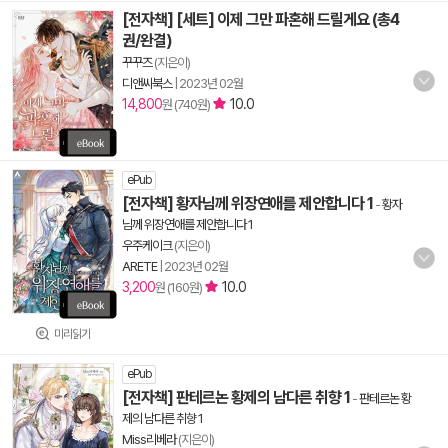
[전자책] [세트] 이제 그만 파혼해 드릴게요 (총4
권/완결)
꾸꾸즈
(지은이)
디앤씨북스
|
2023년 02월
14,800
10.0
원 (740원)
ePub
[전자책] 황자님께 위장연애를 제안합니다 1
-
황자
님께 위장연애를 제안합니다 1
우주케이크
(지은이)
ARETE
|
2023년 02월
3,200
10.0
원 (160원)
미리읽기
ePub
[전자책] 판테르논 황제의 남다른 취향 1
-
판테르논 황
제의 남다른 취향 1
Miss리베라
(지은이)