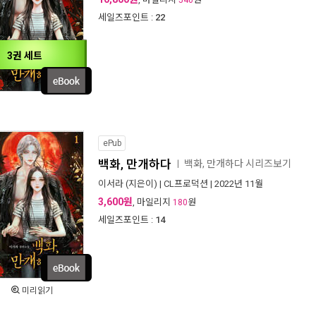
540
세일즈포인트 :
22
3권 세트
ePub
백화, 만개하다
백화, 만개하다 시리즈보기
ㅣ
이서라
(지은이) |
CL프로덕션
| 2022년 11월
3,600원
, 마일리지
원
180
세일즈포인트 :
14
미리읽기