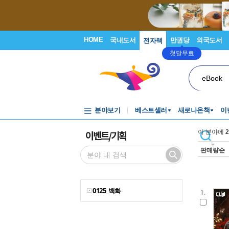
HOME
국내도서
만권당
외국도서
전자책
첫달무료
eBook
분야보기
베스트셀러
새로나온책
이
이벤트/기획
이 분야에
2
판매량순
0125_백화
1.