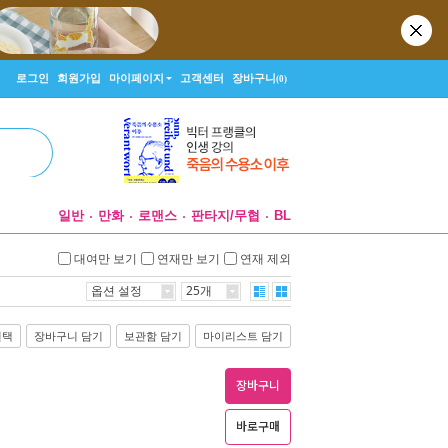
로그인
회원가입
마이페이지
고객센터
장바구니
(0)
일반
만화
로맨스
판타지/무협
BL
대여만 보기
연재만 보기
연재 제외
옵션 설정
25개
선택
장바구니 담기
보관함 담기
마이리스트 담기
장바구니
바로구매