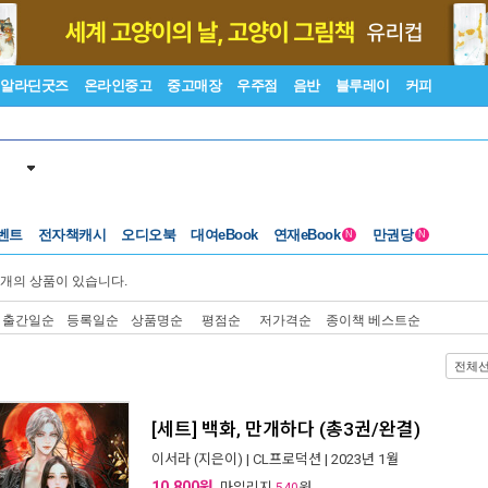
알라딘굿즈
온라인중고
중고매장
우주점
음반
블루레이
커피
벤트
전자책캐시
오디오북
대여eBook
연재eBook
만권당
N
N
개의 상품이 있습니다.
출간일순
등록일순
상품명순
평점순
저가격순
종이책 베스트순
전체
[세트] 백화, 만개하다 (총3권/완결)
이서라
(지은이) |
CL프로덕션
| 2023년 1월
10,800원
, 마일리지
원