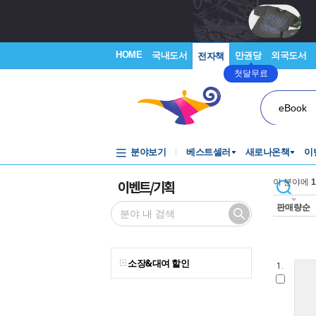
HOME
국내도서
만권당
외국도서
전자책
첫달무료
eBook
분야보기
베스트셀러
새로나온책
이
이벤트/기획
이 분야에
1
판매량순
소장&대여 할인
1.