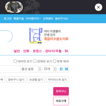
로그인
회원가입
마이페이지
고객센터
장바구니
(0)
일반
만화
로맨스
판타지/무협
BL
대여만 보기
연재만 보기
연재 제외
옵션 설정
25개
선택
장바구니 담기
보관함 담기
마이리스트 담기
장바구니
바로구매