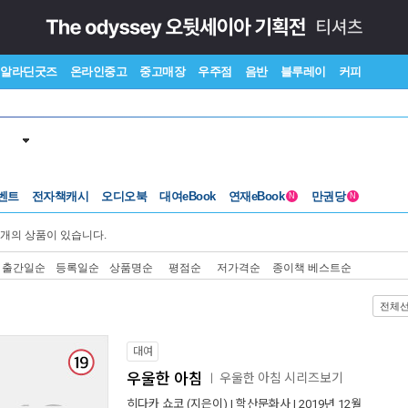
알라딘굿즈
온라인중고
중고매장
우주점
음반
블루레이
커피
벤트
전자책캐시
오디오북
대여eBook
연재eBook
만권당
N
N
개의 상품이 있습니다.
출간일순
등록일순
상품명순
평점순
저가격순
종이책 베스트순
전체
대여
우울한 아침
우울한 아침 시리즈보기
ㅣ
히다카 쇼코
(지은이) |
학산문화사
| 2019년 12월