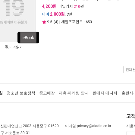
4,200원
, 마일리지
원
210
2,800원
대여
,
7
일
9.5
(
4
) | 세일즈포인트 :
653
미리읽기
전체
침
청소년 보호정책
중고매장
제휴·마케팅 안내
판매자 매니저
출판사·
고객
신판매업신고 2003-서울중구-01520
이메일 privacy@aladin.co.kr
서울시
구 서소문로 89-31