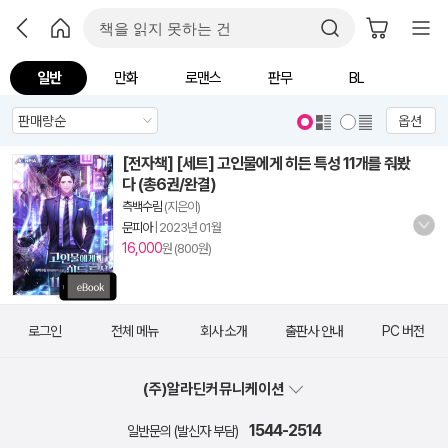
일반
만화
로맨스
판무
BL
옵션
[전자책] [세트] 고인물에게 히든 특성 11개를 줘봤
다 (총6권/완결)
측백수림
(지은이)
문피아
|
2023년 01월
16,000
원 (800원)
로그인
전체 메뉴
회사 소개
출판사 안내
PC 버전
(주)알라딘커뮤니케이션
1544-2514
일반문의 (발신자 부담)