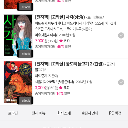
50%
종이책 정가 대비
할인
[전자책] [고화질] 사각(死角)
- 호러 앤솔로지
이토 준지
,
이누키 카나코
,
히노 히데시
,
타카하시 요스케
,
아마갓파
쇼죠군
,
오사다 노오토
,
노로이 미치루
(지은이)
미우(대원씨아이)
|
2018년 11월
7,000
5.9
원 (350원)
46%
종이책 정가 대비
할인
[전자책] [고화질] 공포의 물고기 2 (완결)
-
공포의
물고기 2
이토 준지
(지은이)
서울미디어코믹스(서울문화사)
|
2014년 11월
3,000
9.0
원 (150원)
14%
종이책 정가 대비
할인
로그인
전체 메뉴
회사 소개
출판사 안내
PC 버전