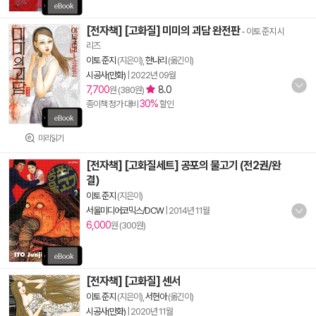
[전자책] [고화질] 미미의 괴담 완전판
- 이토 준지 시
리즈
이토 준지
(지은이),
한나리
(옮긴이)
시공사(만화)
|
2022년 09월
7,700
8.0
원 (380원)
30%
종이책 정가 대비
할인
미리읽기
[전자책] [고화질세트] 공포의 물고기 (전2권/완
결)
이토 준지
(지은이)
서울미디어코믹스/DCW
|
2014년 11월
6,000
원 (300원)
[전자책] [고화질] 센서
이토 준지
(지은이),
서현아
(옮긴이)
시공사(만화)
|
2020년 11월