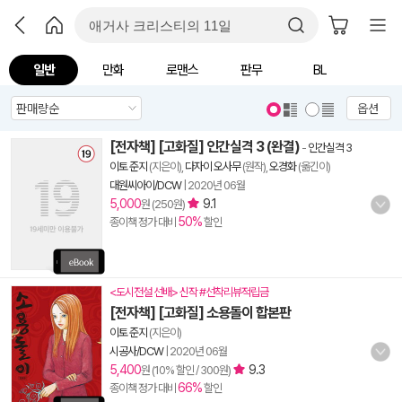
일반
만화
로맨스
판무
BL
옵션
[전자책] [고화질] 인간실격 3 (완결)
-
인간실격 3
이토 준지
(지은이),
다자이 오사무
(원작),
오경화
(옮긴이)
대원씨아이/DCW
|
2020년 06월
5,000
9.1
원 (250원)
50%
종이책 정가 대비
할인
<도시전설 선배> 신작 #선착리뷰적립금
[전자책] [고화질] 소용돌이 합본판
이토 준지
(지은이)
시공사/DCW
|
2020년 06월
5,400
9.3
원 (10% 할인 / 300원)
66%
종이책 정가 대비
할인