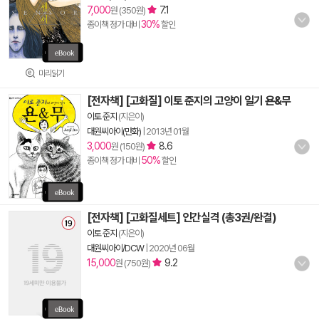
7,000
7.1
원 (350원)
30%
종이책 정가 대비
할인
미리읽기
[전자책] [고화질] 이토 준지의 고양이 일기 욘&무
이토 준지
(지은이)
대원씨아이(만화)
|
2013년 01월
3,000
8.6
원 (150원)
50%
종이책 정가 대비
할인
[전자책] [고화질세트] 인간실격 (총3권/완결)
이토 준지
(지은이)
대원씨아이/DCW
|
2020년 06월
15,000
9.2
원 (750원)