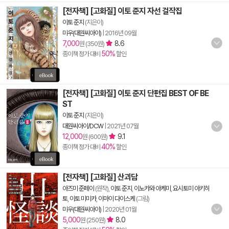
[전자책] [고화질] 이토 준지 자선 걸작집
이토 준지
(지은이)
미우(대원씨아이)
|
2016년 09월
7,000
8.6
원 (350원)
50%
종이책 정가 대비
할인
[전자책] [고화질] 이토 준지 단편집 BEST OF BE
ST
이토 준지
(지은이)
대원씨아이/DCW
|
2021년 07월
12,000
9.1
원 (600원)
40%
종이책 정가 대비
할인
[전자책] [고화질] 산괴담
아즈미 준페이
(원작),
이토 준지
,
이노카와 아케미
,
요시토미 아키히
토
,
이토 미미카
,
이마이 다이스케
(그림)
미우(대원씨아이)
|
2020년 01월
5,000
8.0
원 (250원)