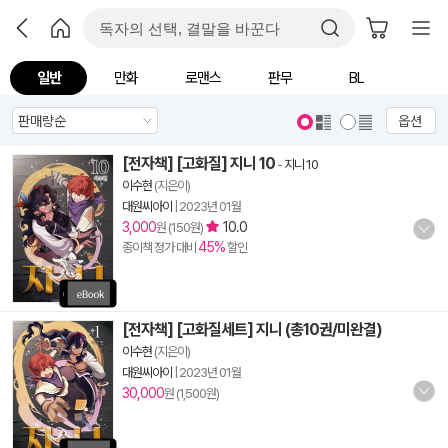
일반
만화
로맨스
판무
BL
옵션
[전자책] [고화질] 지니 10
-
지니 10
이수현
(지은이)
대원씨아이
|
2023년 01월
3,000
10.0
원 (150원)
45%
종이책 정가 대비
할인
[전자책] [고화질세트] 지니 (총10권/미완결)
이수현
(지은이)
대원씨아이
|
2023년 01월
30,000
원 (1,500원)