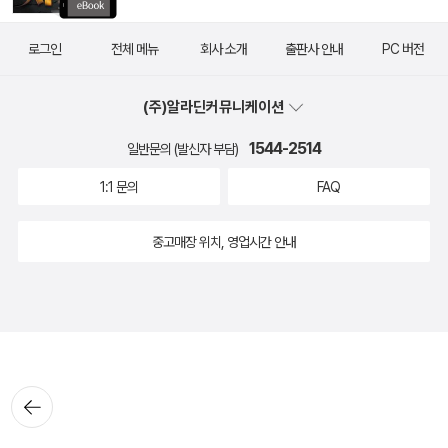
로그인
전체 메뉴
회사 소개
출판사 안내
PC 버전
(주)알라딘커뮤니케이션
1544-2514
일반문의 (발신자 부담)
1:1 문의
FAQ
중고매장 위치, 영업시간 안내
뒤로가
기