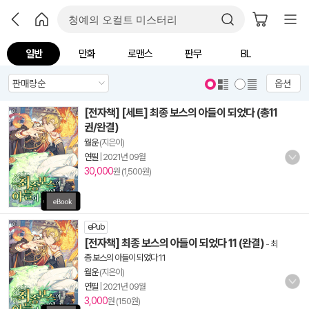
일반
만화
로맨스
판무
BL
옵션
[전자책] [세트] 최종 보스의 아들이 되었다 (총11
권/완결)
월운
(지은이)
연필
|
2021년 09월
30,000
원 (1,500원)
ePub
[전자책] 최종 보스의 아들이 되었다 11 (완결)
-
최
종 보스의 아들이 되었다 11
월운
(지은이)
연필
|
2021년 09월
3,000
원 (150원)