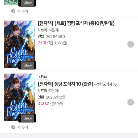
미리읽기
[전자책] [세트] 정령 포식자 (총10권/완결)
시트리
(지은이)
연필
|
2021년 08월
27,000
원 (1,350원)
ePub
[전자책] 정령 포식자 10 (완결)
-
정령 포식자 10
시트리
(지은이)
연필
|
2020년 10월
3,000
원 (150원)
미리읽기