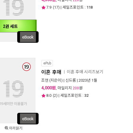
220
7.9
(
17
) | 세일즈포인트 :
118
2권 세트
ePub
이혼 후애
이혼 후애 시리즈보기
ㅣ
조앤
(지은이) |
신드롬
| 2023년 1월
4,000원
, 마일리지
원
200
8.0
(
2
) | 세일즈포인트 :
32
미리읽기