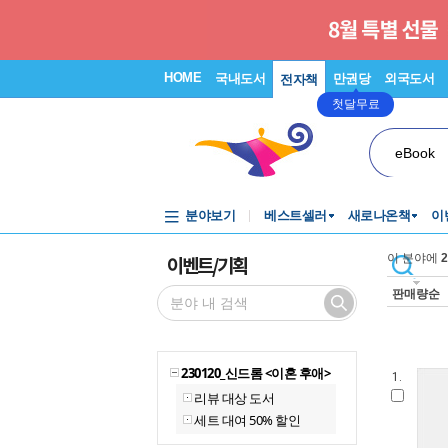
HOME
국내도서
만권당
외국도서
전자책
첫달무료
eBook
분야보기
베스트셀러
새로나온책
이
이벤트/기획
이 분야에
2
판매량순
230120_신드롬 <이혼 후애>
1.
리뷰 대상 도서
세트 대여 50% 할인