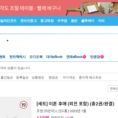
알라딘굿즈
온라인중고
중고매장
우주점
음반
블루레이
커피
벤트
전자책캐시
오디오북
대여eBook
연재eBook
만권당
N
N
개의 상품이 있습니다.
출간일순
등록일순
상품명순
평점순
저가격순
종이책 베스트순
전체
[세트] 이혼 후애 (외전 포함) (총2권/완결)
조앤
(지은이) |
신드롬
| 2023년 1월
4,500원
, 마일리지
원