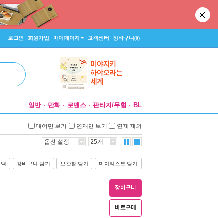
로그인
회원가입
마이페이지
고객센터
장바구니
(0)
일반
만화
로맨스
판타지/무협
BL
대여만 보기
연재만 보기
연재 제외
옵션 설정
25개
선택
장바구니 담기
보관함 담기
마이리스트 담기
장바구니
바로구매